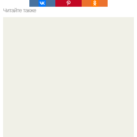
Читайте также
Квадрат Пифагора: узнай характер по дате рождения.
В том случае, если баклажаны стоят красивой зелёной
стеной, а плодов почти не видно - радоваться тут