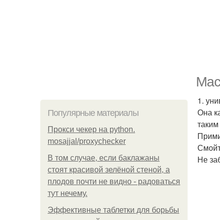
Мас
1. ун
Она к
Популярные материалы
таким
Прокси чекер на python.
Прими
mosajjal/proxychecker
Смойт
В том случае, если баклажаны
Не за
стоят красивой зелёной стеной, а
плодов почти не видно - радоваться
тут нечему.
Эффективные таблетки для борьбы