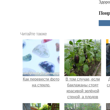
Здоро
Понр
Читайте также
Как перевести фото
В том случае, если
на стекло.
баклажаны стоят
с
красивой зелёной
стеной, а плодов
почти не видно -
радоваться тут