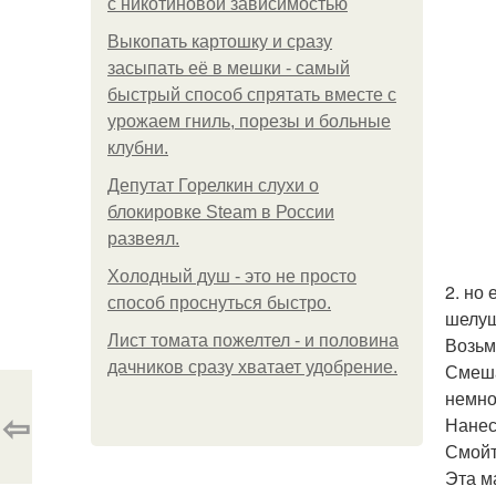
с никотиновой зависимостью
Выкопать картошку и сразу
засыпать её в мешки - самый
быстрый способ спрятать вместе с
урожаем гниль, порезы и больные
клубни.
Депутат Горелкин слухи о
блокировке Steam в России
развеял.
Холодный душ - это не просто
2. но
способ проснуться быстро.
шелуш
Лист томата пожелтел - и половина
Возьм
дачников сразу хватает удобрение.
Смеша
немно
⇦
Нанес
Смойт
Эта м