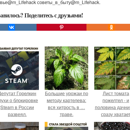
вье@m_Lifehack советы_в_быту@m_Lifehack.
авилось? Поделитесь с друзьями!
Депутат Горелкин
Большие урожаи по
Лист томата
лухи о блокировке
методу картелева:
пожелтел - и
Steam в России
вся хитрость в …
половина дачни
развеял.
траве.
сразу хватае
удобрение.