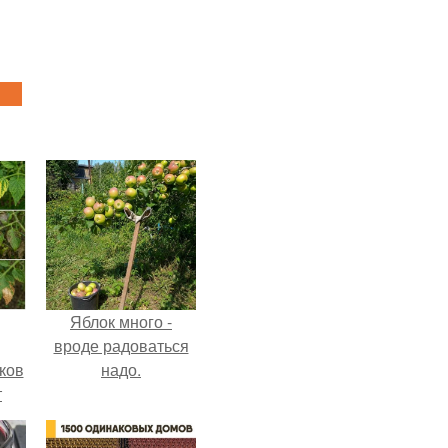
Яблок много -
вроде радоваться
ков
надо.
т