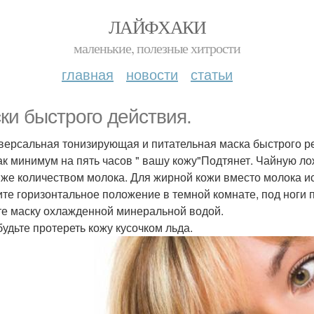
ЛАЙФХАКИ
маленькие, полезные хитрости
главная
новости
статьи
ки быстрого действия.
иверсальная тонизирующая и питательная маска быстрого р
ак минимум на пять часов " вашу кожу"Подтянет. Чайную л
 же количеством молока. Для жирной кожи вместо молока ис
те горизонтальное положение в темной комнате, под ноги по
е маску охлажденной минеральной водой.
будьте протереть кожу кусочком льда.