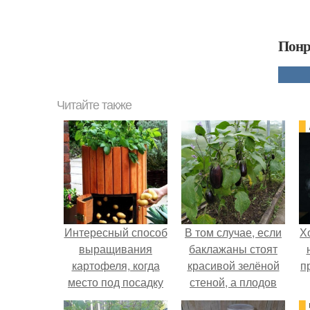
Понр
Читайте также
Интересный способ
В том случае, если
Х
выращивания
баклажаны стоят
картофеля, когда
красивой зелёной
п
место под посадку
стеной, а плодов
ограничено.
почти не видно -