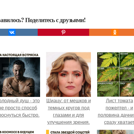
авилось? Поделитесь с друзьями!
олодный душ - это
Шиацу: от мешков и
Лист томата
не просто способ
темных кругов под
пожелтел - и
роснуться быстро.
глазами и для
половина дачни
улучшения зрения.
сразу хватае
удобрение.