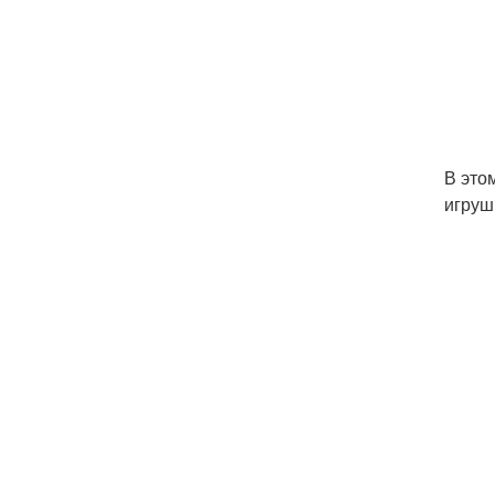
В это
игруш