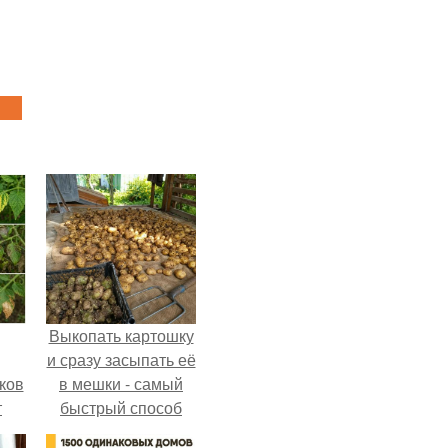
Выкопать картошку
и сразу засыпать её
ков
в мешки - самый
т
быстрый способ
спрятать вместе с