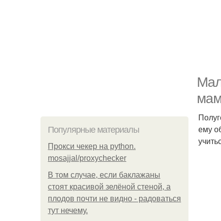
Мал
мам
Полуг
ему о
Популярные материалы
учить
Прокси чекер на python.
mosajjal/proxychecker
В том случае, если баклажаны
стоят красивой зелёной стеной, а
плодов почти не видно - радоваться
тут нечему.