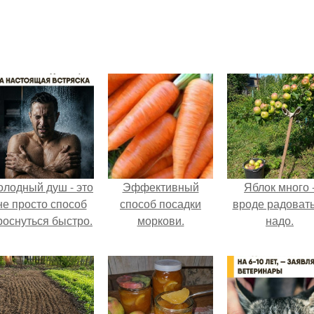
олодный душ - это
Эффективный
Яблок много 
не просто способ
способ посадки
вроде радоват
роснуться быстро.
моркови.
надо.