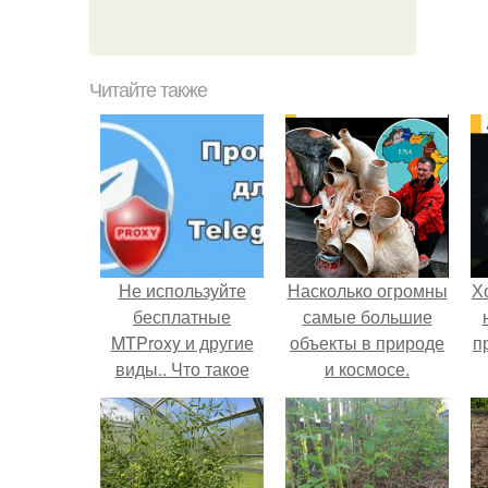
Читайте также
Не используйте
Насколько огромны
Х
бесплатные
самые большие
MTProxy и другие
объекты в природе
п
виды.. Что такое
и космосе.
прокси для
Телеграма
MTProto?