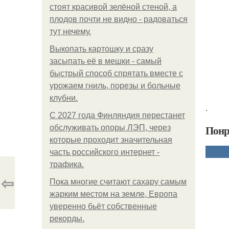
стоят красивой зелёной стеной, а
плодов почти не видно - радоваться
тут нечему.
Выкопать картошку и сразу
засыпать её в мешки - самый
быстрый способ спрятать вместе с
урожаем гниль, порезы и больные
клубни.
.
С 2027 года Финляндия перестанет
Понр
обслуживать опоры ЛЭП, через
которые проходит значительная
часть российского интернет -
трафика.
⇦
Пока многие считают сахару самым
жарким местом на земле, Европа
уверенно бьёт собственные
рекорды.