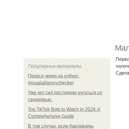
Мал
Перво
палоч
Популярные материалы
Сдела
Прокси чекер на python.
mosajjal/proxychecker
Уже нет сил постоянно ругаться со
свекровью.
Top TikTok Bots to Watch in 2024: A
Comprehensive Guide
В том случае, если баклажаны