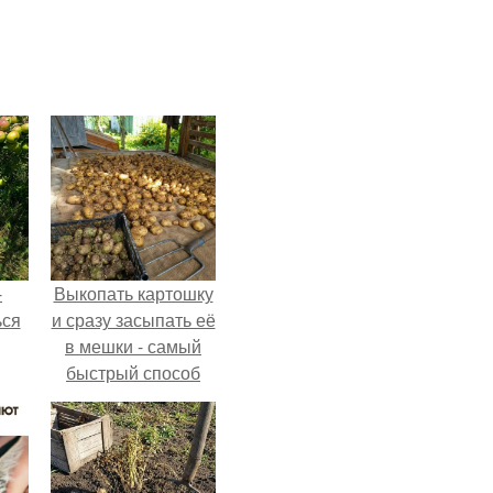
-
Выкопать картошку
ься
и сразу засыпать её
в мешки - самый
быстрый способ
спрятать вместе с
урожаем гниль,
порезы и больные
клубни.