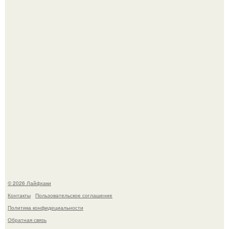
Автоваз крупнейшее обновление Lada Niva Legend за
всю историю представил.
Чем заболела груша и как ее лечить?
© 2026 Лайфхаки
Контакты
Пользовательское соглашение
Политика конфидециальности
Обратная связь