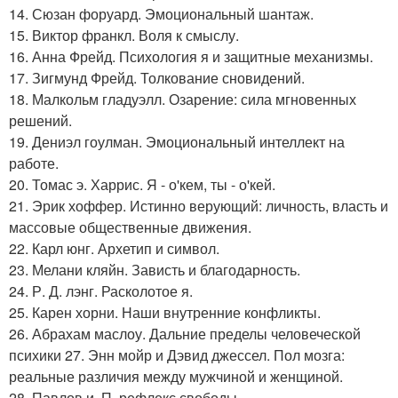
14. Сюзан форуард. Эмоциональный шантаж.
15. Виктор франкл. Воля к смыслу.
16. Анна Фрейд. Психология я и защитные механизмы.
17. Зигмунд Фрейд. Толкование сновидений.
18. Малкольм гладуэлл. Озарение: сила мгновенных
решений.
19. Дениэл гоулман. Эмоциональный интеллект на
работе.
20. Томас э. Харрис. Я - о'кем, ты - о'кей.
21. Эрик хоффер. Истинно верующий: личность, власть и
массовые общественные движения.
22. Карл юнг. Архетип и символ.
23. Мелани кляйн. Зависть и благодарность.
24. Р. Д. лэнг. Расколотое я.
25. Карен хорни. Наши внутренние конфликты.
26. Абрахам маслоу. Дальние пределы человеческой
психики 27. Энн мойр и Дэвид джессел. Пол мозга:
реальные различия между мужчиной и женщиной.
28. Павлов и. П. рефлекс свободы.