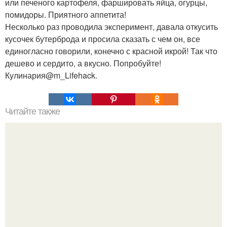
или печеного картофеля, фаршировать яйца, огурцы,
помидоры. Приятного аппетита!
Несколько раз проводила эксперимент, давала откусить
кусочек бутерброда и просила сказать с чем он, все
единогласно говорили, конечно с красной икрой! Так что
дешево и сердито, а вкусно. Попробуйте!
Кулинария@m_Lifehack.
Читайте также
Лавка. Лавка, о которой пойдет сейчас речь несколько
отличается от тех, которые мы рассматривали ранее на