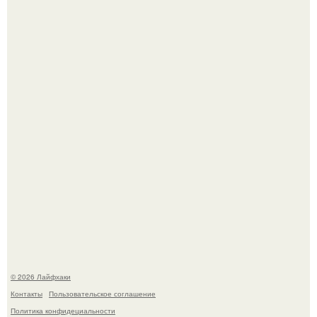
Из мягких груш красивого варенья дольками не
получится.
Домашние питомцы способны продлить жизнь своих
хозяев на 6-10 лет.
© 2026 Лайфхаки
Контакты
Пользовательское соглашение
Политика конфидециальности