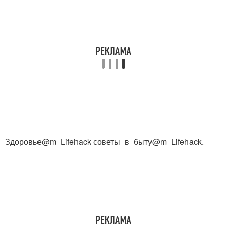
Здоровье@m_Lifehack советы_в_быту@m_Lifehack.