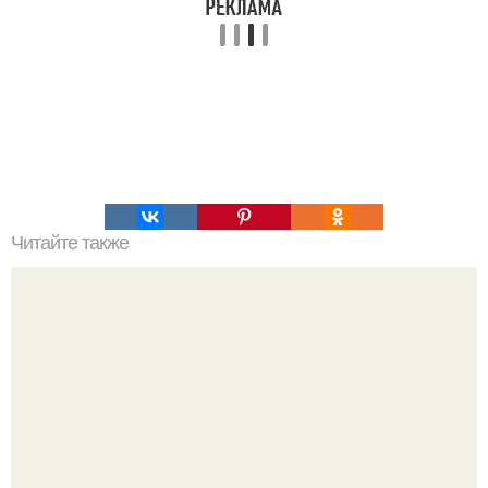
Читайте также
Что делать на ночевке с подругой. Как устроить весёлую
ночёвку с подружками