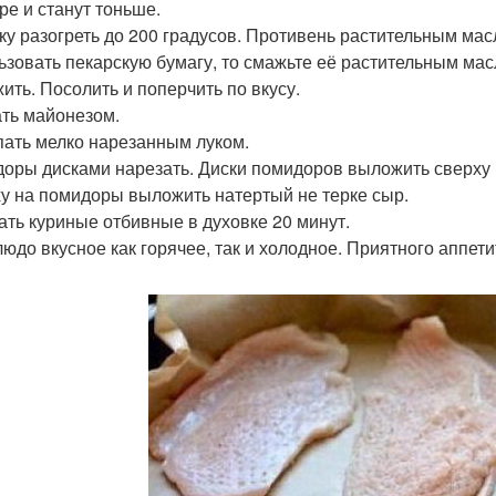
ре и станут тоньше.
ку разогреть до 200 градусов. Противень растительным масл
ьзовать пекарскую бумагу, то смажьте её растительным ма
ить. Посолить и поперчить по вкусу.
ть майонезом.
ать мелко нарезанным луком.
оры дисками нарезать. Диски помидоров выложить сверху 
у на помидоры выложить натертый не терке сыр.
ать куриные отбивные в духовке 20 минут.
людо вкусное как горячее, так и холодное. Приятного аппети