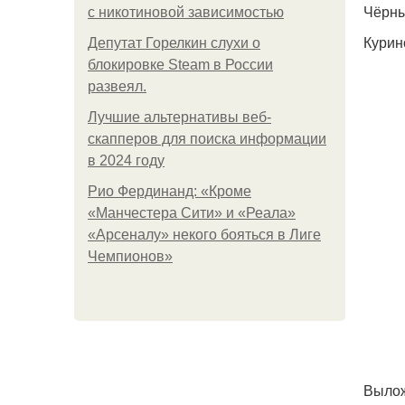
Чёрны
с никотиновой зависимостью
Курин
Депутат Горелкин слухи о
блокировке Steam в России
развеял.
Лучшие альтернативы веб-
скапперов для поиска информации
в 2024 году
Рио Фердинанд: «Кроме
«Манчестера Сити» и «Реала»
«Арсеналу» некого бояться в Лиге
Чемпионов»
Вылож