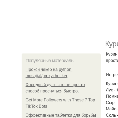
Кур
Курин
прост
Популярные материалы
Прокси чекер на python.
Ингре
mosajjal/proxychecker
Курино
Холодный душ - это не просто
Лук - 
способ проснуться быстро.
Помид
Get More Followers with These 7 Top
Сыр - 
TikTok Bots
Майоне
Соль -
Эффективные таблетки для борьбы