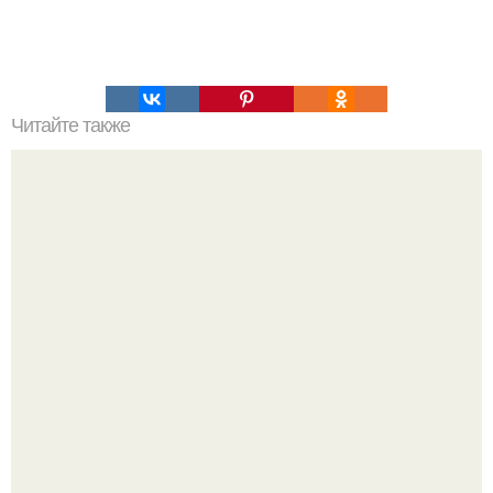
Читайте также
Как узнать где плюс, а где минус на проводах. Как
определить полярность, не имея приборов.