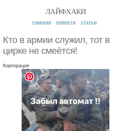
ЛАЙФХАКИ
главная
новости
статьи
Кто в армии служил, тот в
циpке не смеётcя!
Корпорация