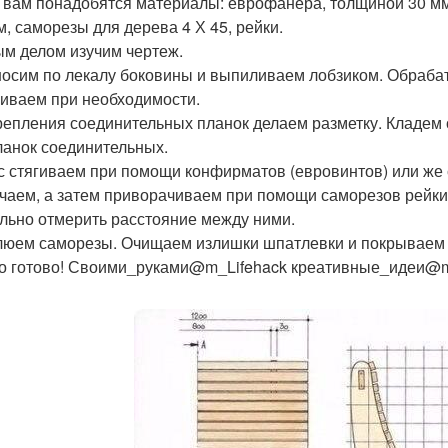
 вам понадобятся материалы: еврофанера, толщиной 30 мм -
м, саморезы для дерева 4 Х 45, рейки.
м делом изучим чертеж.
осим по лекалу боковины и выпиливаем лобзиком. Обраб
иваем при необходимости.
репления соединительных планок делаем разметку. Кладем о
ланок соединительных.
с стягиваем при помощи конфирматов (евровинтов) или же
чаем, а затем приворачиваем при помощи саморезов рейки 
льно отмерить расстояние между ними.
юем саморезы. Очищаем излишки шпатлевки и покрываем
о готово! Своими_руками@m_Lifehack креативные_идеи@m