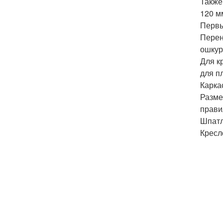
Также
120 м
Первы
Перен
ошкур
Для к
для п
Карка
Разме
прави
Шпатл
Кресл