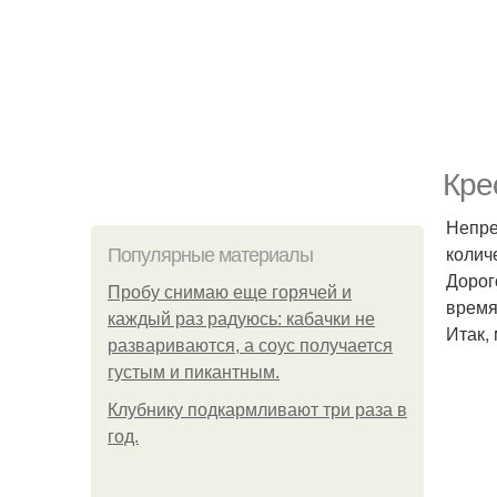
Кре
Непре
количе
Популярные материалы
Дорого
Пробу снимаю еще горячей и
время
каждый раз радуюсь: кабачки не
Итак,
развариваются, а соус получается
густым и пикантным.
Клубнику подкaрмливают три раза в
гoд.