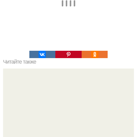
Читайте также
Командная строка интересное. Командная строка cmd,
почувствуй себя хакером.