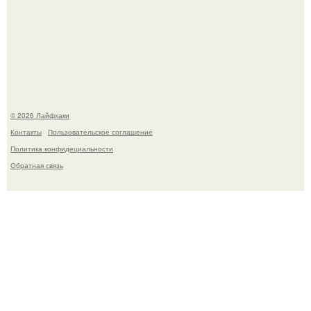
В Дубае существует район, который кажется ошибкой
самой реальности.
© 2026 Лайфхаки
Контакты
Пользовательское соглашение
Политика конфидециальности
Обратная связь