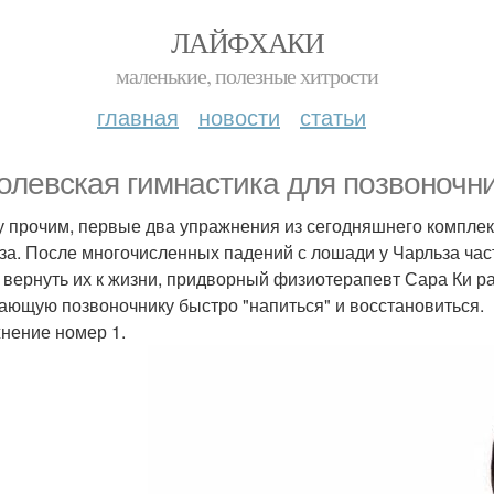
ЛАЙФХАКИ
маленькие, полезные хитрости
главная
новости
статьи
олевская гимнастика для позвоночни
 прочим, первые два упражнения из сегодняшнего комплек
за. После многочисленных падений с лошади у Чарльза част
 вернуть их к жизни, придворный физиотерапевт Сара Ки р
ающую позвоночнику быстро "напиться" и восстановиться.
нение номер 1.