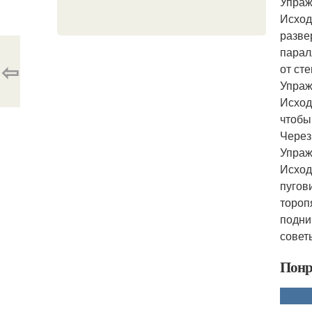
Упраж
Исход
разве
парал
⇦
от ст
Упраж
Исход
чтобы
Через
Упраж
Исход
пугов
тороп
подни
совет
Понр