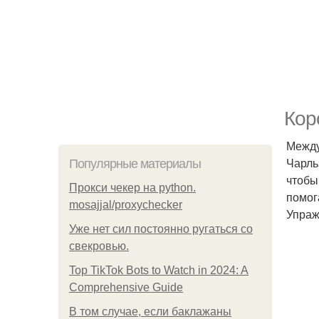
Кор
Между
Чарль
Популярные материалы
чтобы
Прокси чекер на python.
помог
mosajjal/proxychecker
Упраж
Уже нет сил постоянно ругаться со
свекровью.
Top TikTok Bots to Watch in 2024: A
Comprehensive Guide
В том случае, если баклажаны