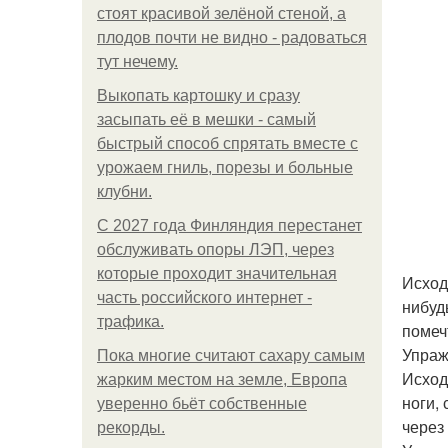
стоят красивой зелёной стеной, а
плодов почти не видно - радоваться
тут нечему.
Выкопать картошку и сразу
засыпать её в мешки - самый
быстрый способ спрятать вместе с
урожаем гниль, порезы и больные
клубни.
С 2027 года Финляндия перестанет
обслуживать опоры ЛЭП, через
которые проходит значительная
Исход
часть российского интернет -
нибуд
трафика.
помеч
Упраж
Пока многие считают сахару самым
Исход
жарким местом на земле, Европа
ноги,
уверенно бьёт собственные
через
рекорды.