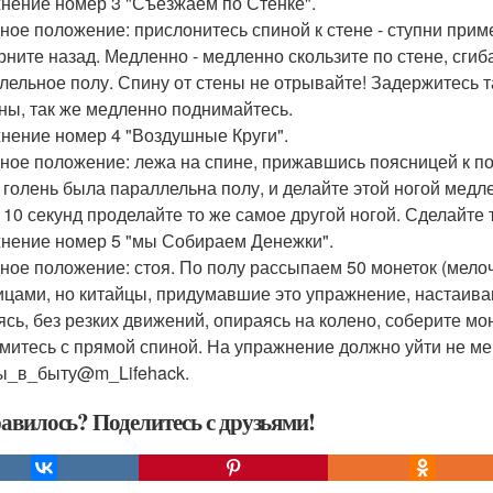
нение номер 3 "Съезжаем по Стенке".
ное положение: прислонитесь спиной к стене - ступни приме
рните назад. Медленно - медленно скользите по стене, сгиб
лельное полу. Спину от стены не отрывайте! Задержитесь та
ены, так же медленно поднимайтесь.
нение номер 4 "Воздушные Круги".
ное положение: лежа на спине, прижавшись поясницей к пол
 голень была параллельна полу, и делайте этой ногой мед
 10 секунд проделайте то же самое другой ногой. Сделайте 
нение номер 5 "мы Собираем Денежки".
ное положение: стоя. По полу рассыпаем 50 монеток (мело
ицами, но китайцы, придумавшие это упражнение, настаиваю
ясь, без резких движений, опираясь на колено, соберите мо
митесь с прямой спиной. На упражнение должно уйти не м
ы_в_быту@m_Lifehack.
авилось? Поделитесь с друзьями!