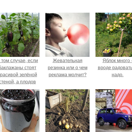
 том случае, если
Жевательная
Яблок много 
баклажаны стоят
резинка или о чем
вроде радоват
красивой зелёной
реклама молчит?
надо.
стеной, а плодов
почти не видно -
радоваться тут
нечему.