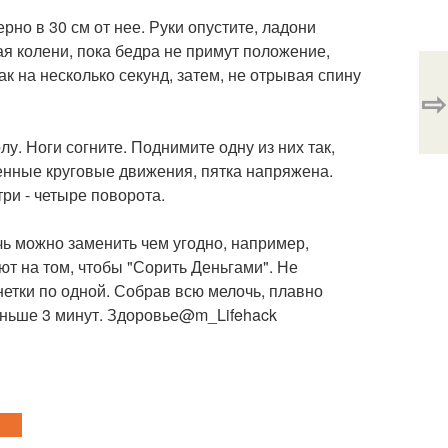
рно в 30 см от нее. Руки опустите, ладони
ая колени, пока бедра не примут положение,
к на несколько секунд, затем, не отрывая спину
⇨
у. Ноги согните. Поднимите одну из них так,
ленные круговые движения, пятка напряжена.
три - четыре поворота.
чь можно заменить чем угодно, например,
т на том, чтобы "Сорить Деньгами". Не
нетки по одной. Собрав всю мелочь, плавно
еньше 3 минут. Здоровье@m_Lifehack