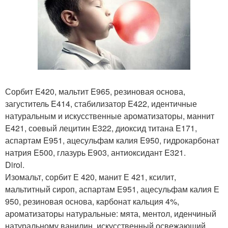
Сорбит E420, мальтит E965, резиновая основа,
загуститель E414, стабилизатор E422, идентичные
натуральным и искусственные ароматизаторы, маннит
E421, соевый лецитин E322, диоксид титана E171,
аспартам E951, ацесульфам калия E950, гидрокарбонат
натрия E500, глазурь E903, антиоксидант E321.
Dirol.
Изомальт, сорбит Е 420, манит Е 421, ксилит,
мальтитный сироп, аспартам E951, ацесульфам калия Е
950, резиновая основа, карбонат кальция 4%,
ароматизаторы натуральные: мята, ментол, иденчиный
натуральному ванилин, искусственный освежающий,