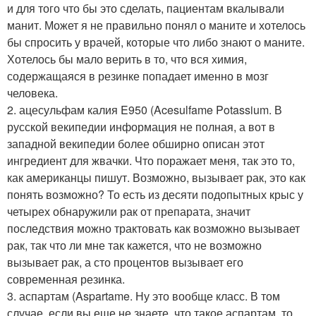
и для того что бы это сделать, пациентам вкалывали
манит. Может я не правильно понял о маните и хотелось
бы спросить у врачей, которые что либо знают о маните.
Хотелось бы мало верить в то, что вся химия,
содержащаяся в резинке попадает именно в мозг
человека.
2. ацесульфам калия E950 (Acesulfame Potassium. В
русской векипедии информация не полная, а вот в
западной векипедии более обширно описан этот
ингредиент для жвачки. Что поражает меня, так это то,
как американцы пишут. Возможно, вызывает рак, это как
понять возможно? То есть из десяти подопытных крыс у
четырех обнаружили рак от препарата, значит
последствия можно трактовать как возможно вызывает
рак, так что ли мне так кажется, что не возможно
вызывает рак, а сто процентов вызывает его
современная резинка.
3. аспартам (Aspartame. Ну это вообще класс. В том
случае, если вы еще не знаете, что такое аспартам, то