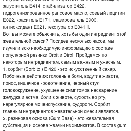
загуститель E414, стабилизатор E422,
гидрогенизированное рапсовое масло, соевый лецитин
E322, краситель E171, глазирователь E903,
антиоксидант E321, текстуратор E341iii.
Вот вы можете объяснить, хоть бы один ингредиент этой
жевательной смеси? Посидев несколько часов, мы
изучили всю необходимую информацию о составе
популярной резинки Orbit и Dirol. Пройдемся по
некоторым ингредиентам, самым важным и ужасным.
1. сорбит (Sorbitol) Е 420 - это искусственный сахар.
Побочные действия: головные боли, вздутие живота,
понос, кишечное кровотечение, черный стул,
головокружение, ухудшение симптомов несварение
желудка и астма, боли в животе, сухость во рту,
нерегулярное мочеиспускание, судороги. Сорбит
главным ингредиентов жевательной смеси является.
2. резиновая основа (Gum Base) - это жевательная
субстанция и основа жвачки из химикатов. В состав gum