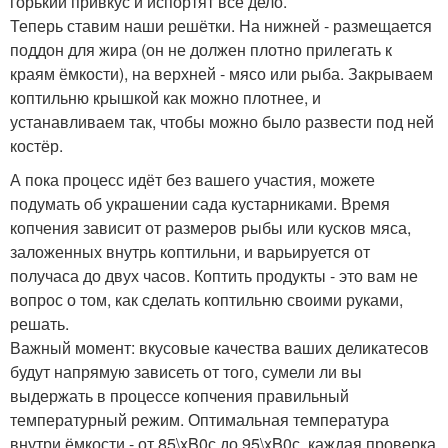
горький привкус и испортят все дело.
Теперь ставим наши решётки. На нижней - размещается
поддон для жира (он не должен плотно прилегать к
краям ёмкости), на верхней - мясо или рыба. Закрываем
коптильню крышкой как можно плотнее, и
устанавливаем так, чтобы можно было развести под ней
костёр.
А пока процесс идёт без вашего участия, можете
подумать об украшении сада кустарниками. Время
копчения зависит от размеров рыбы или кусков мяса,
заложенных внутрь коптильни, и варьируется от
получаса до двух часов. Коптить продукты - это вам не
вопрос о том, как сделать коптильню своими руками,
решать.
Важный момент: вкусовые качества ваших деликатесов
будут напрямую зависеть от того, сумели ли вы
выдержать в процессе копчения правильный
температурный режим. Оптимальная температура
внутри ёмкости - от 85\xB0с до 95\xB0с. каждая проверка