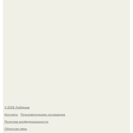
Сняли лук или ранний картофель и бросили голую грядку
до весны?
Одно случайное фото эфиопской девушки Элизабет
деста мгновенно разлетелось по всему интернету и
сделало её новой звездой соцсетей.
© 2026 Лайфхаки
Контакты
Пользовательское соглашение
Политика конфидециальности
Обратная связь