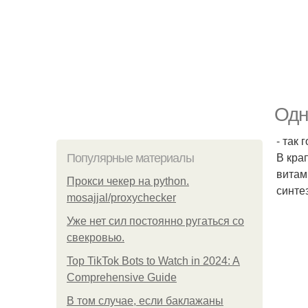
Одн
- так 
В кра
Популярные материалы
витам
Прокси чекер на python.
синте
mosajjal/proxychecker
Уже нет сил постоянно ругаться со
свекровью.
Top TikTok Bots to Watch in 2024: A
Comprehensive Guide
В том случае, если баклажаны