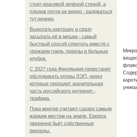
стоят красивой зелёной стеной, а
плодов почти не видно - радоваться
тут нечему.
Выкопать картошку и сразу
засыпать её в мешки - самый
быстрый способ спрятать вместе с
Микро
урожаем гниль, порезы и больные
вещес
клубни.
флаво
С 2027 года Финляндия перестанет
Содер
обслуживать опоры ЛЭП, через
карот
которые проходит значительная
уника
часть российского интернет -
трафика.
Пока многие считают сахару самым
жарким местом на земле, Европа
уверенно бьёт собственные
рекорды.