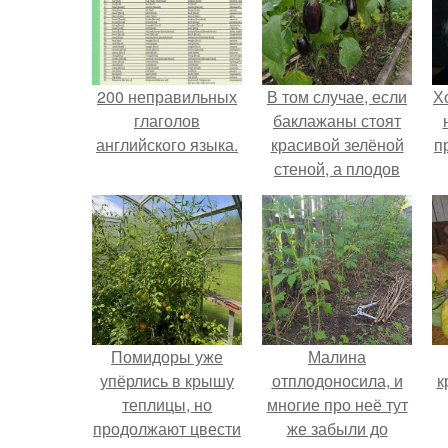
200 неправильных
В том случае, если
Х
глаголов
баклажаны стоят
английского языка.
красивой зелёной
п
стеной, а плодов
почти не видно -
радоваться тут
нечему.
Помидоры уже
Малина
упёрлись в крышу
отплодоносила, и
к
теплицы, но
многие про неё тут
продолжают цвести
же забыли до