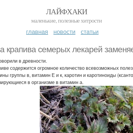
ЛАЙФХАКИ
маленькие, полезные хитрости
главная
новости
статьи
а крапива семерых лекарей заменяе
говорили в древности.
пиве содержится огромное количество всевозможных полез
ины группы в, витамин Е и к, каротин и каротиноиды (ксант
зирующиеся в организме в витамин а.