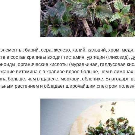
элементы: барий, сера, железо, калий, кальций, хром, меди
тв в состав крапивы входит гистамин, уртицин (гликозид),
ноиды, органические кислоты (муравьиная, галлусовая кис
жание витамина с в крапиве вдвое больше, чем в лимонах и
ина больше, чем в щавеле, моркови, облепихе. Благодаря 
льным растением и обладает широчайшим спектром полезно