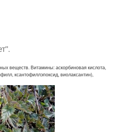
т".
ных веществ. Витамины: аскорбиновая кислота,
офилл, ксантофиллэпоксид, виолаксантин),