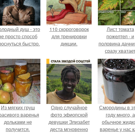
олодный душ - это
110 скороговорок
Лист томата
не просто способ
для тренировки
пожелтел - и
роснуться быстро.
дикции.
половина дачни
сразу хватае
удобрение.
Из мягких груш
Одно случайное
Смородины в э
расивого варенья
фото эфиопской
году много, а
дольками не
девушки Элизабет
обычное жидк
получится.
деста мгновенно
варенье у нас к