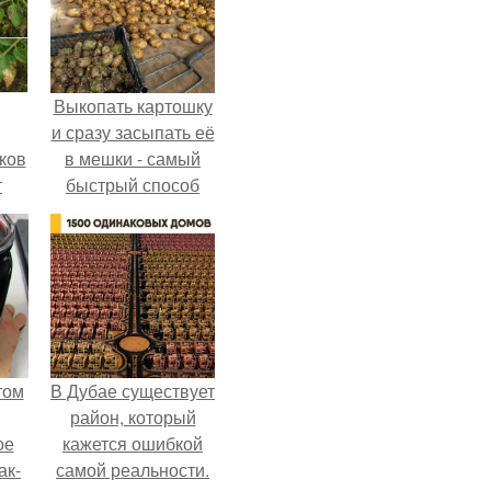
Выкопать картошку
и сразу засыпать её
ков
в мешки - самый
т
быстрый способ
спрятать вместе с
урожаем гниль,
порезы и больные
клубни.
том
В Дубае существует
район, который
ое
кажется ошибкой
ак-
самой реальности.