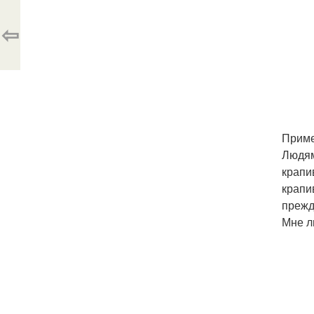
⇦
Приме
Людям
крапи
крапи
прежд
Мне л