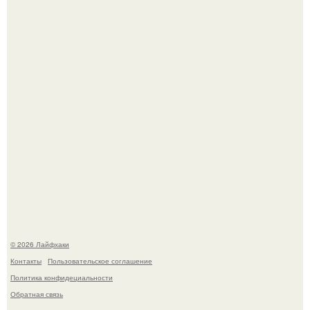
Депутат Горелкин слухи о блокировке Steam в России
развеял.
Холодный душ - это не просто способ проснуться
быстро.
© 2026 Лайфхаки
Контакты
Пользовательское соглашение
Политика конфидециальности
Обратная связь