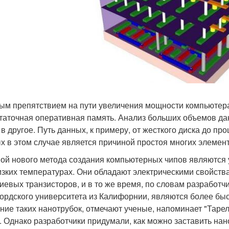
ым препятствием на пути увеличения мощности компьютера
таточная оперативная память. Анализ больших объемов дан
 в другое. Путь данных, к примеру, от жесткого диска до п
х в этом случае является причиной простоя многих элемен
ой нового метода создания компьютерных чипов являются 
изких температурах. Они обладают электрическими свойст
иевых транзисторов, и в то же время, по словам разработч
ордского университета из Калифорнии, являются более быс
ние таких нанотрубок, отмечают ученые, напоминает "Тарелк
. Однако разработчики придумали, как можно заставить нан