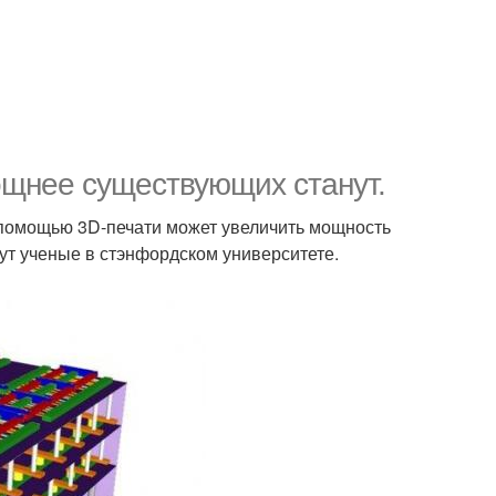
ощнее существующих станут.
 помощью 3D-печати может увеличить мощность
дут ученые в стэнфордском университете.