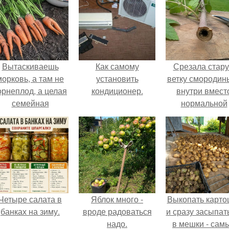
Вытаскиваешь
Как самому
Срезала стар
морковь, а там не
установить
ветку смородины
орнеплод, а целая
кондиционер.
внутри вмест
семейная
нормальной
композиция: две
светлой
ноги, три руки и
сердцевины
щё какой-то хвост
оказалась чёр
сбоку.
пустота.
Четыре салата в
Яблок много -
Выкопать карто
банках на зиму.
вроде радоваться
и сразу засыпат
надо.
в мешки - сам