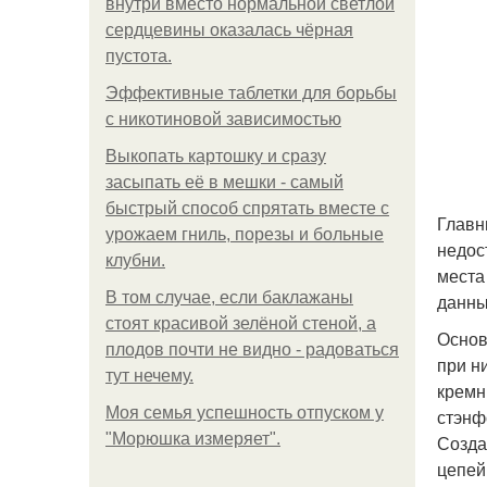
внутри вместо нормальной светлой
сердцевины оказалась чёрная
пустота.
Эффективные таблетки для борьбы
с никотиновой зависимостью
Выкопать картошку и сразу
засыпать её в мешки - самый
быстрый способ спрятать вместе с
Главн
урожаем гниль, порезы и больные
недос
клубни.
места
В том случае, если баклажаны
данны
стоят красивой зелёной стеной, а
Основ
плодов почти не видно - радоваться
при н
тут нечему.
кремн
Моя семья успешность отпуском у
стэнф
"Морюшка измеряет".
Созда
цепей