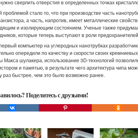
 нужно сверлить отверстия в определенных точках кристалл
й проблемой стало то, что при производстве часть нанотр
ранзистора, а часть, напротив, имеет металлические свойств
дящим и изолирующим состоянием. Ученые также придумали
дников, которые теперь выступают в роли предохранителей
первый компьютер на углеродных нанотрубках разработчики
тельно опередили по качеству и скорости своих кремниевы
ы Макса шулакера, использование 3D-технологий позволил
истором и памятью, в результате чего архитектура чипа м
у раз быстрее, чем это было возможно ранее.
авилось? Поделитесь с друзьями!