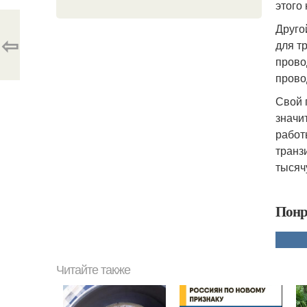
этого
Друго
⇦
для т
прово
прово
Свой 
значи
работ
транз
тысяч
Понр
Читайте также