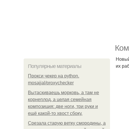
Ком
Новый
их ра
Популярные материалы
Прокси чекер на python.
mosajjal/proxychecker
Вытаскиваешь морковь, а там не
корнеплод, а целая семейная
композиция: две ноги, три руки и
ещё какой-то хвост сбоку.
Срезала старую ветку смородины, а