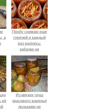
ую
Пробу снимаю еще
, а
горячей и каждый
о
раз радуюсь:
кабачки не
развариваются, а
соус получается
ная
густым и
пикантным.
шку
Из мягких груш
ь её
красивого варенья
ый
дольками не