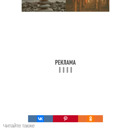
Читайте также