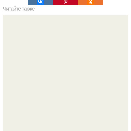
Читайте также
Мелатонин - твой сон.
Срезала старую ветку смородины, а внутри вместо
нормальной светлой сердцевины оказалась чёрная