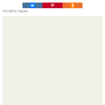
Читайте также
Утопающие редко похожи на тонущих.
Богатство Пабло эскобара было настолько огромным,