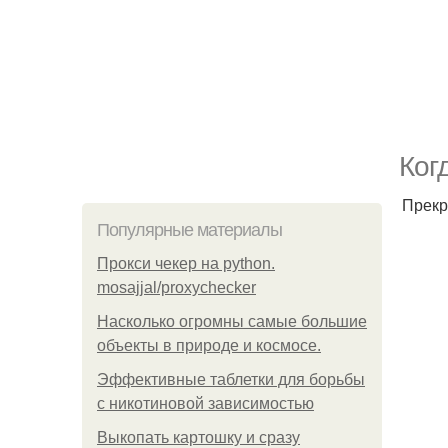
Ког
Прекр
Популярные материалы
Прокси чекер на python.
mosajjal/proxychecker
Насколько огромны самые большие
объекты в природе и космосе.
Эффективные таблетки для борьбы
с никотиновой зависимостью
Выкопать картошку и сразу