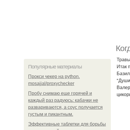
Ког
Травы
Итак 
Популярные материалы
Базил
Прокси чекер на python.
"Души
mosajjal/proxychecker
Валер
Пробу снимаю еще горячей и
цикор
каждый раз радуюсь: кабачки не
развариваются, а соус получается
густым и пикантным.
Эффективные таблетки для борьбы