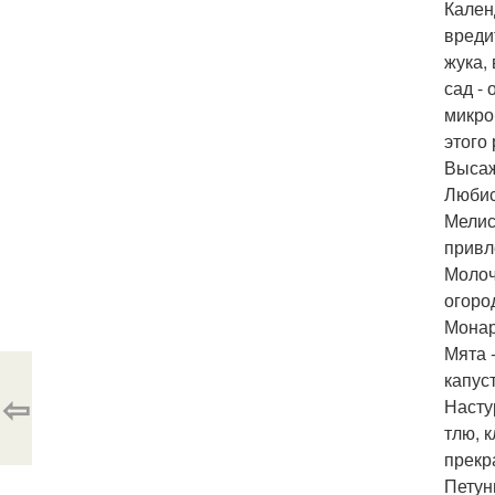
Кален
вреди
жука,
сад -
микро
этого
Высаж
Любис
Мелис
привл
Молоч
огоро
Монар
Мята 
капус
⇦
Насту
тлю, 
прекр
Петун