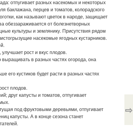
сада: отпугивает разных насекомых и некоторых
еля баклажана, перцев и томатов, колорадского
готки, как называют цветок в народе, защищает
почва обеззараживается от болезнетворных
щные культуры и землянику. Присутствия рядом
, листогрызущие насекомые ягодных кустарников.
й.
 улучшает рост и вкус плодов.
о выращивать в разных частях огорода, она
е его кустиков будет расти в разных частях
рост плодов.
ий; друг капусты и томатов, отпугивает
мых.
⇨
стущая под фруктовыми деревьями, отпугивает
ениц капусты. А в конце сезона станет
тателей.