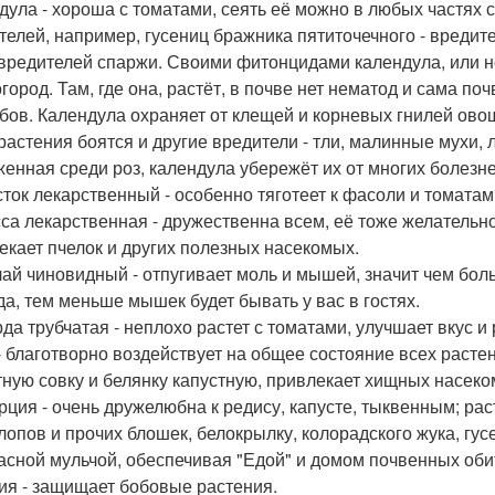
дула - хороша с томатами, сеять её можно в любых частях 
телей, например, гусениц бражника пятиточечного - вредит
 вредителей спаржи. Своими фитонцидами календула, или но
 огород. Там, где она, растёт, в почве нет нематод и сама 
бов. Календула охраняет от клещей и корневых гнилей ово
 растения боятся и другие вредители - тли, малинные мухи
енная среди роз, календула убережёт их от многих болезне
ток лекарственный - особенно тяготеет к фасоли и томатам,
са лекарственная - дружественна всем, её тоже желательн
екает пчелок и других полезных насекомых.
ай чиновидный - отпугивает моль и мышей, значит чем больш
да, тем меньше мышек будет бывать у вас в гостях.
да трубчатая - неплохо растет с томатами, улучшает вкус и 
- благотворно воздействует на общее состояние всех растен
тную совку и белянку капустную, привлекает хищных насеко
рция - очень дружелюбна к редису, капусте, тыквенным; ра
клопов и прочих блошек, белокрылку, колорадского жука, гус
асной мульчой, обеспечивая "Едой" и домом почвенных оби
ия - защищает бобовые растения.