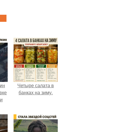
кин
Четыре салата в
вке
банках на зиму.
ии