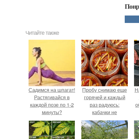
Понр
Читайте также
Садимся на шпагат!
Пробу снимаю еще
Н
Растягивайся в
горячей и каждый
каждой позе по 1-2
раз радуюсь:
о
минуты?
кабачки не
развариваются, а
соус получается
густым и