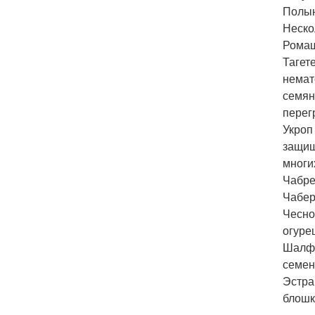
Полын
Неско
Ромаш
Тагет
немат
семян
перег
Укроп
защищ
многи
Чабре
Чабер
Чесно
огуре
Шалфе
семен
Эстра
блошк