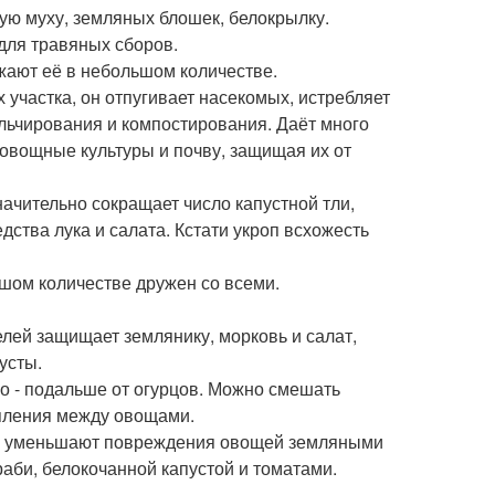
ную муху, земляных блошек, белокрылку.
 для травяных сборов.
ажают её в небольшом количестве.
х участка, он отпугивает насекомых, истребляет
льчирования и компостирования. Даёт много
 овощные культуры и почву, защищая их от
Значительно сокращает число капустной тли,
дства лука и салата. Кстати укроп всхожесть
ьшом количестве дружен со всеми.
лей защищает землянику, морковь и салат,
усты.
но - подальше от огурцов. Можно смешать
апления между овощами.
ак - уменьшают повреждения овощей земляными
аби, белокочанной капустой и томатами.