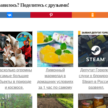
авилось? Поделитесь с друзьями!
асколько огромны
Лимонный
Депутат Горел
самые большие
мармелад в
слухи о блокиро
бъекты в природе
домашних условиях
Steam в Росс
и космосе.
за 1 час по самому
развеял.
известному
рецепту.