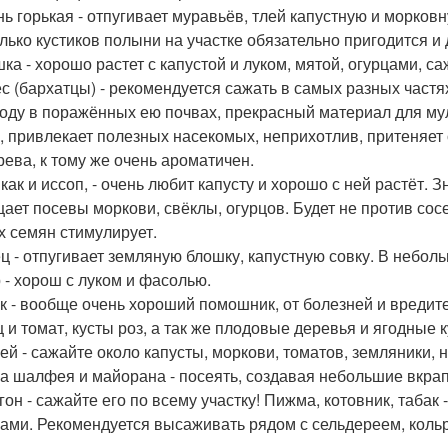
ь горькая - отпугивает муравьёв, тлей капустную и морков
лько кустиков полыни на участке обязательно пригодится и
ка - хорошо растет с капустой и луком, мятой, огурцами, с
ес (бархатцы) - рекомендуется сажать в самых разных частя
оду в поражённых ею почвах, прекрасный материал для му
, привлекает полезных насекомых, неприхотлив, притеняет
рева, к тому же очень ароматичен.
 как и иссоп, - очень любит капусту и хорошо с ней растёт. 
ает посевы моркови, свёклы, огурцов. Будет не против сосе
х семян стимулирует.
ц - отпугивает земляную блошку, капустную совку. В небол
 - хорош с луком и фасолью.
к - вообще очень хороший помошник, от болезней и вредите
ц и томат, кусты роз, а так же плодовые деревья и ягодные к
й - сажайте около капусты, моркови, томатов, земляники, 
а шалфея и майорана - посеять, создавая небольшие вкр
гон - сажайте его по всему участку! Пижма, котовник, таб
ами. Рекомендуется высаживать рядом с сельдереем, кольр