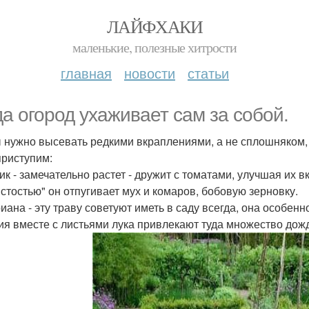
ЛАЙФХАКИ
маленькие, полезные хитрости
главная
новости
статьи
да огород ухаживает сам за собой.
 нужно высевать редкими вкраплениями, а не сплошняком, 
приступим:
ик - замечательно растет - дружит с томатами, улучшая их в
стостью" он отпугивает мух и комаров, бобовую зерновку.
иана - эту траву советуют иметь в саду всегда, она особенн
ия вместе с листьями лука привлекают туда множество дож