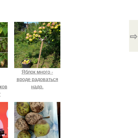
⇨
Яблок много -
вроде радоваться
ков
надо.
т