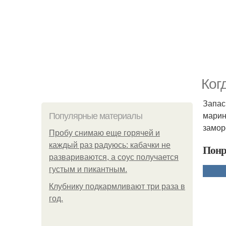
Ког
Запас
марин
Популярные материалы
замор
Пробу снимаю еще горячей и
каждый раз радуюсь: кабачки не
Понр
развариваются, а соус получается
густым и пикантным.
Клубнику подкaрмливают три раза в
гoд.