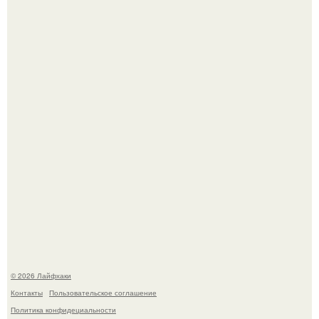
Домашние питомцы способны продлить жизнь своих
хозяев на 6-10 лет.
Будущее вселенной через миллионы и миллиарды лет
таит захватывающие тайны.
© 2026 Лайфхаки
Контакты
Пользовательское соглашение
Политика конфидециальности