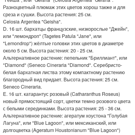
Разноцветный плюмаж этих цветов хорош также и для
среза и сушки. Высота растения: 25 см.
Celosia Argentea "Geisha".
D. 16 шт. бархатцы французские, низкорослые "Джейн",
или "лемондроп" (Tagetes Patula "Jane", или
"Lemondrop") жёлтые головки этих цветов в диаметре
около 5 см. Высота растения: 20 - 25 см.
Альтернативное растение: пепельник "Бриллиант", или
"Diamond" (Seneco Cineraria "Diamond". Серебристо-
белая бархатная листва этому компактному растению
благородный вид придает. Высота растения: 25 см.
Seneco Cineraria.
E. 16 шт. катарантус розовый (Catharanthus Roseus)
новый прямостоящий сорт, цветки темно розового цвета
с белыми серединками. Высота растения: 25 - 36 см.
Альтернативное растение: агератум хоустона "Голубая
Лагуна", или "Blue Lagoon", или мексиканский, или
долгоцветка (Ageratum Houstonianum "Blue Lagoon")