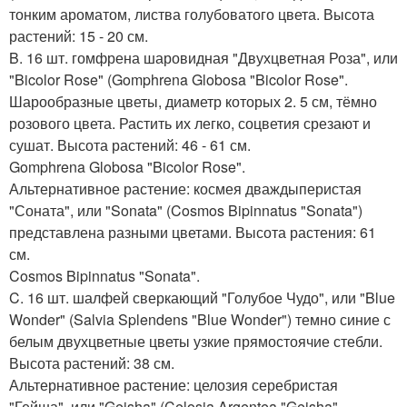
тонким ароматом, листва голубоватого цвета. Высота
растений: 15 - 20 см.
B. 16 шт. гомфрена шаровидная "Двухцветная Роза", или
"Bicolor Rose" (Gomphrena Globosa "Bicolor Rose".
Шарообразные цветы, диаметр которых 2. 5 см, тёмно
розового цвета. Растить их легко, соцветия срезают и
сушат. Высота растений: 46 - 61 см.
Gomphrena Globosa "Bicolor Rose".
Альтернативное растение: космея дваждыперистая
"Соната", или "Sonata" (Cosmos Bipinnatus "Sonata")
представлена разными цветами. Высота растения: 61
см.
Cosmos Bipinnatus "Sonata".
C. 16 шт. шалфей сверкающий "Голубое Чудо", или "Blue
Wonder" (Salvia Splendens "Blue Wonder") темно синие с
белым двухцветные цветы узкие прямостоячие стебли.
Высота растений: 38 см.
Альтернативное растение: целозия серебристая
"Гейша", или "Geisha" (Celosia Argentea "Geisha".