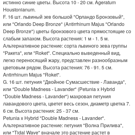
истинно синие цветы. Высота 10 - 20 см. Ageratum
Houstonianum.
F. 16 шт. львиный зев большой "Орландо Бронзовый",
или "Orlando Deep Bronze" (Antirrhinum Majus "Orlando
Deep Bronze") цветы бронзового цвета прямостоящие со
слабым запахом. Высота растения: 1 м - 1. 5 м.
Альтернативное растение: сорта львиного зева группы
"Ракета", или "Roket". Специально выведенный вид,
легко переносящий жару, представлен разнообразным
цветовым рядом. Высота растения: 76 - 91. 5 см.
Antirrhinum Majus "Roket".
G. 16 шт. петуния "Двойное Сумасшествие - Лаванда",
или "Double Madness - Lavander" (Petunia x Hybrid
"Double Madness - Lavander") махровая петуния
лавандового цвета, цветет весь сезон, диаметр цветка 7.
6 см. Высота растения: 25 - 37 см.
Petunia x Hybrid "Double Madness - Lavander".
Альтернативное растение: петуния "Волна Прилива",
или "Tidal Wave" вначале это растение растет в