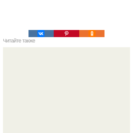
Читайте также
Цвета сигнальных ракет и их значение. Значение цвета
сигнальных патронов и ракет, вдруг кому пригодится.