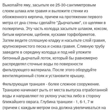
Выкопайте яму, засыпьте ее 25-30-сантиметровым
слоем шлака или гравия и выложите стенки из
обожженного кирпича, причем на протяжении первого
метра от дна стены сделайте "Дырчатыми", со щелями в
полкирпича. Эту часть колодца засыпьте шлаком, коксом,
битым кирпичом, щебнем, кусками торфобрикетов.
Затем ведите сплошную кладку и насыпьте слой гравия,
крупнозернистого песка и снова гравия. Сливную трубу
заведите в середину колодца и под ней уложите
бетонный дырчатый лоток, который бы равномерно
распределял сточные воды по поверхности
фильтрующего материала. После этого оборудуйте
вентиляционный стояк и установите крышку.
Фильтрующая траншея - более сложное сооружение.
Траншею начинают рыть от места выпуска отработанной
воды и направляют по уклону участка либо в сторону
ближайшего оврага. Глубина траншеи - 1, 6-1, 7 м
(причем с каждым метром она должна увеличиваться на