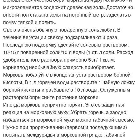
микроэлементов содержит древесная зола. Достаточно
внести пол стакана золы на погонный метр, заделать в
почву тяпкой и полить.
Свекла очень обычную поваренную соль любит. В
течение вегетации свеклу подкармливают 3 раза.
Последнюю подкормку сделайте солевым раствором:
10-15 г поваренной соли/10 л воды (1 ст. л соли. Расход
удобрительного раствора примерно 5 л / 1 кв. м.
корнеплод необычайную сладость приобретает.
Морковь побалуйте в конце августа раствором борной
кислоты. В 1 л горячей воды растворите 1 чайную ложку
борной кислоты и разбавьте в 10 л воды. Остуженным
раствором опрысните растения моркови.
Иногда морковь неприятно горчит. Это ее защитная
реакция на морковную муху. Убрать горечь, а заодно
избавиться от морковной мухи можно табачной смесью.
Нужно при прореживании (первом и последующими)
посыпать междурядья в морковной грядке табачной