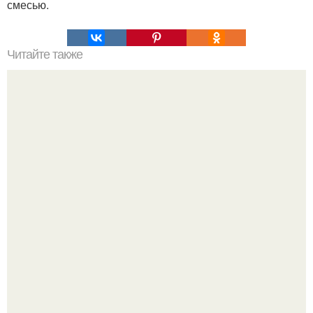
смесью.
Читайте также
100 причин почему я с тобой дружу. Подарки. 100
причин, почему ты моя лучшая подруга.