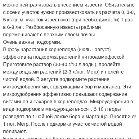
можно нейтрализовать внесением извести. Обязательно
с осени участок нужно произвестковать из расчета 0, 3-0,
5 кг/кв. м. участок известкуют (при необходимости) 1 раз
в 6-8 лет. Разбросанную известь граблями
перемешивают с верхним слоем почвы.
Очень важны подкормки.
В фазу нарастания корнеплода (июль - август)
эффективна подкормка растений нитроаммофоской.
Приготовьте раствор (30-40 г/10 л воды), пролейте
между рядками растений (2-3 л/пог. Метр) и полейте
чистой водой. В августе подкормите растения
микроудобрениями, содержащими бор и марганец. Эти
микроудобрения эффективно повышают содержание
витаминов и сахаров в корнеплодах. Микроудобрения в
виде подкормок в междурядья вносят. В 10 л воды
разводят по 1 чайной ложке бора и марганца. Вносят 2 л/
1 пог. Метр. После подкормки участок чистой водой
поливают.
Большие количества бора, марганца и других макро - и