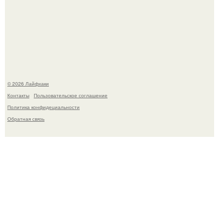
В Дубае существует район, который кажется ошибкой
самой реальности.
© 2026 Лайфхаки
Контакты
Пользовательское соглашение
Политика конфидециальности
Обратная связь