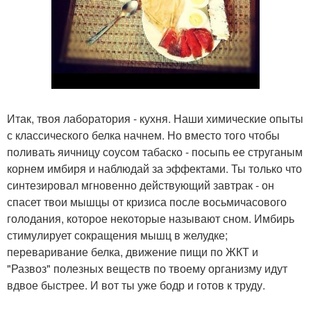
Итак, твоя лаборатория - кухня. Наши химические опыты
с классического белка начнем. Но вместо того чтобы
поливать яичницу соусом табаско - посыпь ее струганым
корнем имбиря и наблюдай за эффектами. Ты только что
синтезировал мгновенно действующий завтрак - он
спасет твои мышцы от кризиса после восьмичасового
голодания, которое некоторые называют сном. Имбирь
стимулирует сокращения мышц в желудке;
переваривание белка, движение пищи по ЖКТ и
"Развоз" полезных веществ по твоему организму идут
вдвое быстрее. И вот ты уже бодр и готов к труду.