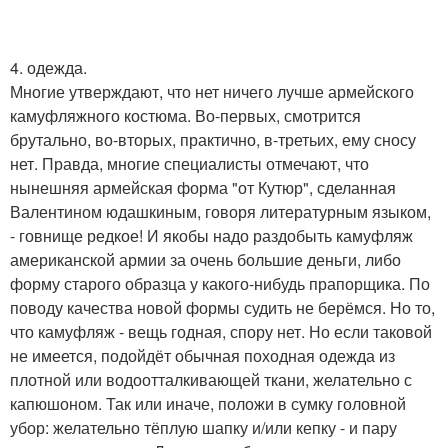
4. одежда.
Многие утверждают, что нет ничего лучше армейского
камуфляжного костюма. Во-первых, смотрится
брутально, во-вторых, практично, в-третьих, ему сносу
нет. Правда, многие специалисты отмечают, что
нынешняя армейская форма "от Кутюр", сделанная
Валентином юдашкиным, говоря литературным языком,
- говнище редкое! И якобы надо раздобыть камуфляж
американской армии за очень большие деньги, либо
форму старого образца у какого-нибудь прапорщика. По
поводу качества новой формы судить не берёмся. Но то,
что камуфляж - вещь годная, спору нет. Но если таковой
не имеется, подойдёт обычная походная одежда из
плотной или водоотталкивающей ткани, желательно с
капюшоном. Так или иначе, положи в сумку головной
убор: желательно тёплую шапку и/или кепку - и пару