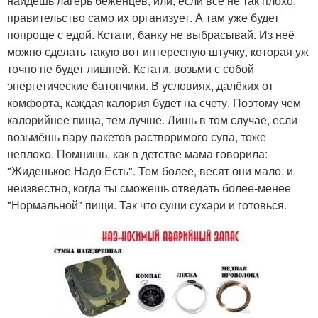
найдешь лагерь беженцев, или, если всё не так плохо,
правительство само их организует. А там уже будет
попроще с едой. Кстати, банку не выбрасывай. Из неё
можно сделать такую вот интересную штучку, которая уж
точно не будет лишней. Кстати, возьми с собой
энергетические батончики. В условиях, далёких от
комфорта, каждая калория будет на счету. Поэтому чем
калорийнее пища, тем лучше. Лишь в том случае, если
возьмёшь пару пакетов растворимого супа, тоже
неплохо. Помнишь, как в детстве мама говорила:
"Жиденькое Надо Есть". Тем более, весят они мало, и
неизвестно, когда ты сможешь отведать более-менее
"Нормальной" пищи. Так что суши сухари и готовься.