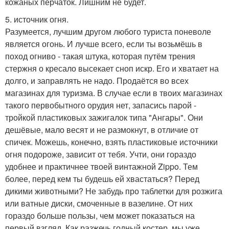
кожаных перчаток. Лишним не будет.
5. источник огня.
Разумеется, лучшим другом любого туриста поневоле
является огонь. И лучше всего, если ты возьмёшь в
поход огниво - такая штука, которая путём трения
стержня о кресало высекает сноп искр. Его и хватает на
долго, и заправлять не надо. Продаётся во всех
магазинах для туризма. В случае если в твоих магазинах
такого первобытного орудия нет, запасись парой -
тройкой пластиковых зажигалок типа "Ангары". Они
дешёвые, мало весят и не размокнут, в отличие от
спичек. Можешь, конечно, взять пластиковые источники
огня подороже, зависит от тебя. Учти, они гораздо
удобнее и практичнее твоей винтажной Zippo. Тем
более, перед кем ты будешь ей хвастаться? Перед
дикими животными? Не забудь про таблетки для розжига
или ватные диски, смоченные в вазелине. От них
гораздо больше пользы, чем может показаться на
первый взгляд. Как разжечь годный костер, мы уже