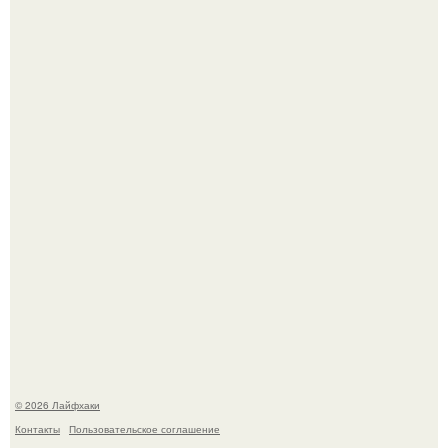
Чем заболела груша и как ее лечить?
В Дубае существует район, который кажется ошибкой
самой реальности.
© 2026 Лайфхаки
Контакты
Пользовательское соглашение