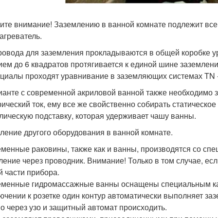
ите внимание! Заземлению в ванной комнате подлежит все
агреватель.
ровода для заземления прокладываются в общей коробке ур
ием до 6 квадратов протягивается к единой шине заземлени
циалы проходят уравнивание в заземляющих системах TN - S
ианте с современной акриловой ванной также необходимо з
рический ток, ему все же свойственно собирать статическое
лическую подставку, которая удерживает чашу ванны.
ление другого оборудования в ванной комнате.
менные раковины, также как и ванны, производятся со спе
ление через проводник. Внимание! Только в том случае, есл
й части прибора.
менные гидромассажные ванны оснащены специальным каб
ючении к розетке один контур автоматически выполняет з
о через узо и защитный автомат происходить.