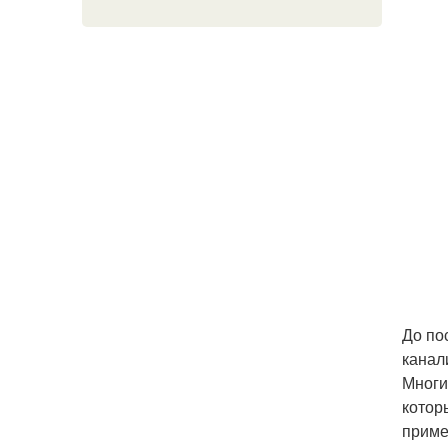
До по
канал
Многи
котор
приме