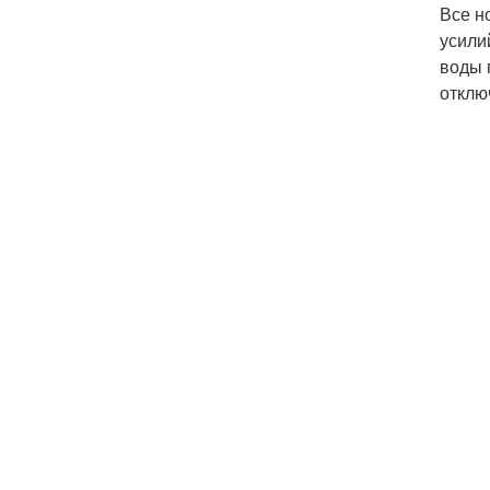
Все н
усили
воды 
отклю