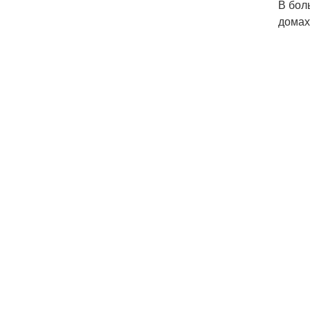
В бол
домах