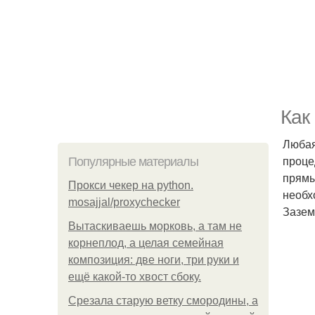
Как
Любая
проце
Популярные материалы
прямы
Прокси чекер на python.
необх
mosajjal/proxychecker
Зазем
Вытаскиваешь морковь, а там не
корнеплод, а целая семейная
композиция: две ноги, три руки и
ещё какой-то хвост сбоку.
Срезала старую ветку смородины, а