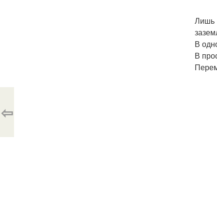
Лишь 
зазем
В одн
В про
Перем
⇦