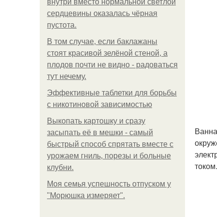
внутри вместо нормальной светлой
сердцевины оказалась чёрная
пустота.
В том случае, если баклажаны
стоят красивой зелёной стеной, а
плодов почти не видно - радоваться
тут нечему.
Эффективные таблетки для борьбы
с никотиновой зависимостью
Выкопать картошку и сразу
Ванна
засыпать её в мешки - самый
окруж
быстрый способ спрятать вместе с
элект
урожаем гниль, порезы и больные
током
клубни.
Моя семья успешность отпуском у
"Морюшка измеряет".