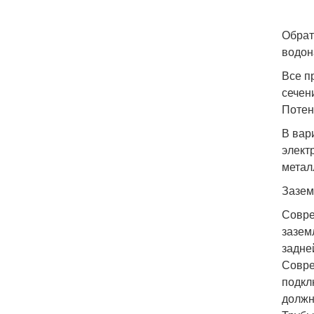
Обрат
водон
Все п
сечен
Потен
В вар
элект
метал
Зазем
Совре
зазем
задне
Совре
подкл
должн