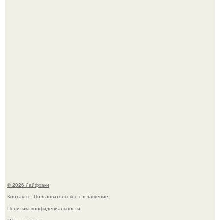
Чем заболела груша и как ее лечить?
В Дубае существует район, который кажется ошибкой
самой реальности.
© 2026 Лайфхаки
Контакты
Пользовательское соглашение
Политика конфидециальности