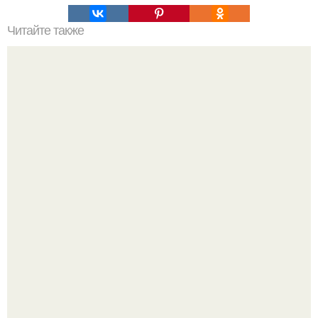
Читайте также
Надписи для органайзера хорошего настроения
распечатать. Идеи "Органайзеров Хорошего
Настроения" с примерами подарочков.