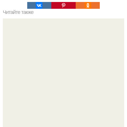
Читайте также
Идеальный пышный бисквит для тортов.
Пробу снимаю еще горячей и каждый раз радуюсь:
кабачки не развариваются, а соус получается густым и