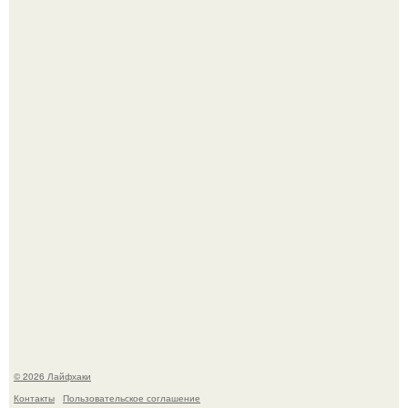
Чем заболела груша и как ее лечить?
В Дубае существует район, который кажется ошибкой
самой реальности.
© 2026 Лайфхаки
Контакты
Пользовательское соглашение