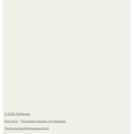
Чем заболела груша и как ее лечить?
В Дубае существует район, который кажется ошибкой
самой реальности.
© 2026 Лайфхаки
Контакты
Пользовательское соглашение
Политика конфидециальности