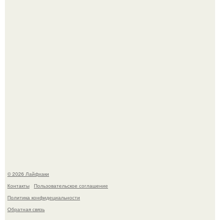
Малина отплодоносила, и многие про неё тут же забыли
до следующего лета.
Сняли лук или ранний картофель и бросили голую грядку
до весны?
© 2026 Лайфхаки
Контакты
Пользовательское соглашение
Политика конфидециальности
Обратная связь