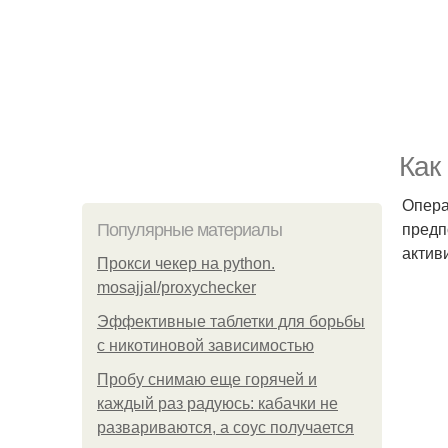
Как
Опера
предп
Популярные материалы
актив
Прокси чекер на python.
mosajjal/proxychecker
Эффективные таблетки для борьбы
с никотиновой зависимостью
Пробу снимаю еще горячей и
каждый раз радуюсь: кабачки не
развариваются, а соус получается