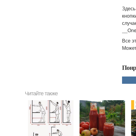
Здесь
кнопк
случа
__One
Все э
Может
Понр
Читайте также