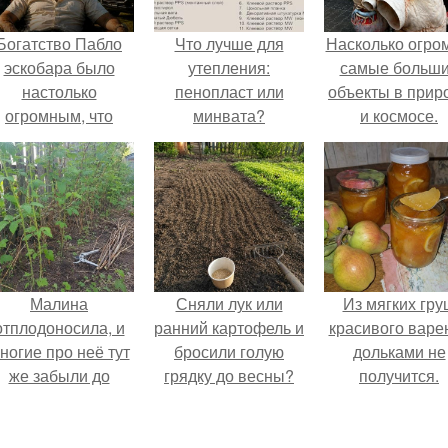
Богатство Пабло
Что лучше для
Насколько огро
эскобара было
утепления:
самые больш
настолько
пенопласт или
объекты в прир
огромным, что
минвата?
и космосе.
многие истории о
нём звучат как
вымысел.
Малина
Сняли лук или
Из мягких гру
отплодоносила, и
ранний картофель и
красивого варе
ногие про неё тут
бросили голую
дольками не
же забыли до
грядку до весны?
получится.
следующего лета.