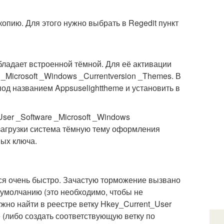
опию. Для этого нужно выбрать в Regedit пункт
ладает встроенной тёмной. Для её активации
_Microsoft _Windows _Currentversion _Themes. В
под названием Appsuselighttheme и установить в
ser _Software _Microsoft _Windows
езагрузки система тёмную тему оформления
ных ключа.
я очень быстро. Зачастую торможение вызвано
умолчанию (это необходимо, чтобы не
ужно найти в реестре ветку Hkey_Current_User
ze (либо создать соответствующую ветку по