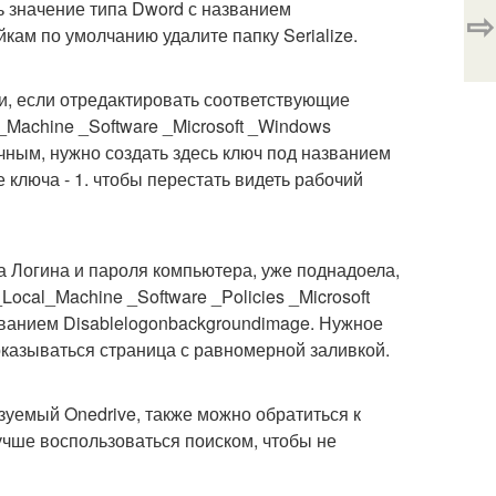
ть значение типа Dword с названием
⇨
йкам по умолчанию удалите папку Serialize.
, если отредактировать соответствующие
_Machine _Software _Microsoft _Windows
ачным, нужно создать здесь ключ под названием
 ключа - 1. чтобы перестать видеть рабочий
а Логина и пароля компьютера, уже поднадоела,
ocal_Machine _Software _Policies _Microsoft
званием Disablelogonbackgroundimage. Нужное
показываться страница с равномерной заливкой.
зуемый Onedrive, также можно обратиться к
лучше воспользоваться поиском, чтобы не