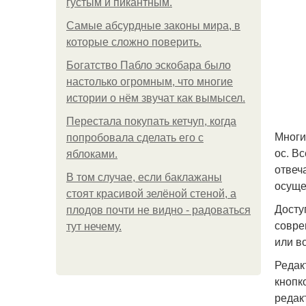
густым и пикантным.
Самые абсурдные законы мира, в
которые сложно поверить.
Богатство Пабло эскобара было
настолько огромным, что многие
истории о нём звучат как вымысел.
Перестала покупать кетчуп, когда
Многи
попробовала сделать его с
ос. В
яблоками.
отвеч
В том случае, если баклажаны
осуще
стоят красивой зелёной стеной, а
Досту
плодов почти не видно - радоваться
совре
тут нечему.
или в
Редак
кнопк
редак