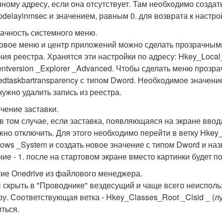
нному адресу, если она отсутствует. Там необходимо созда
updelayinmsec и значением, равным 0. для возврата к настро
ачность системного меню.
овое меню и центр приложений можно сделать прозрачными
ния реестра. Хранятся эти настройки по адресу: Hkey_Local
entversion _Explorer _Advanced. Чтобы сделать меню прозр
edtaskbartransparency с типом Dword. Необходимое значение
нужно удалить запись из реестра.
чение заставки.
в том случае, если заставка, появляющаяся на экране ввод
жно отключить. Для этого необходимо перейти в ветку Hkey_L
ows _System и создать новое значение с типом Dword и на
ние - 1. после на стартовом экране вместо картинки будет 
ие Onedrive из файлового менеджера.
 скрыть в "Проводнике" вездесущий и чаще всего неисполь
ру. Соответствующая ветка - Hkey_Classes_Root _Clsid _ (
ться.