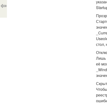
указа
⇦
Start
Прозр
Старт
значе
_Curr
Useol
стол, 
Отклю
Лишь 
её мо
_Wind
значе
Скрыт
Чтобы
реест
ошиби