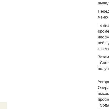
выпад
Перед
меню "
Тёмна
Кроме
необх
ней н
качес
Затем
_Curr
получ
Ускор
Опера
высок
проск
_Softw