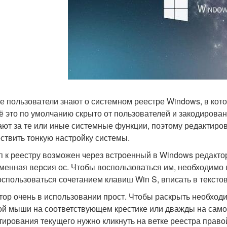
е пользователи знают о системном реестре Windows, в кото
сё это по умолчанию скрыто от пользователей и закодирова
ают за те или иные системные функции, поэтому редактиро
ствить тонкую настройку системы.
п к реестру возможен через встроенный в Windows редактор 
менная версия ос. Чтобы воспользоваться им, необходимо 
оспользоваться сочетанием клавиш Win S, вписать в текстов
тор очень в использовании прост. Чтобы раскрыть необходи
ой мыши на соответствующем крестике или дважды на самом
тирования текущего нужно кликнуть на ветке реестра право