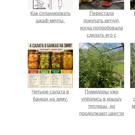
Как спланировать
Перестала
шкаф мечты.
покупать кетчуп,
когда попробовала
сделать его с
яблоками.
Четыре салата в
Помидоры уже
банках на зиму.
упёрлись в крышу
теплицы, но
м
продолжают цвести
как сумасшедшие?