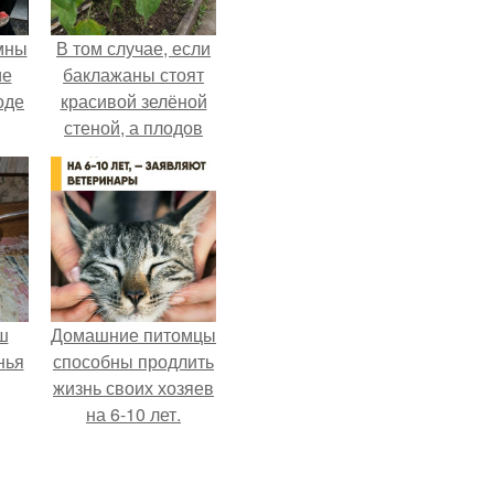
мны
В том случае, если
ие
баклажаны стоят
оде
красивой зелёной
стеной, а плодов
почти не видно -
радоваться тут
нечему.
ш
Домашние питомцы
нья
способны продлить
жизнь своих хозяев
на 6-10 лет.