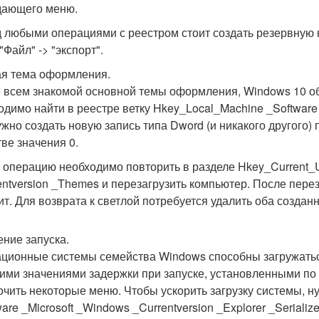
ающего меню.
 любыми операциями с реестром стоит создать резервную к
Файл" -> "экспорт".
я тема оформления.
 всем знакомой основной темы оформления, Windows 10 об
одимо найти в реестре ветку Hkey_Local_Machine _Software 
ужно создать новую запись типа Dword (и никакого другого) 
тве значения 0.
 операцию необходимо повторить в разделе Hkey_Current_U
entversion _Themes и перезагрузить компьютер. После пер
ит. Для возврата к светлой потребуется удалить оба создан
ение запуска.
ционные системы семейства Windows способны загружатьс
ими значениями задержки при запуске, установленными по 
очить некоторые меню. Чтобы ускорить загрузку системы, н
are _Microsoft _Windows _Currentversion _Explorer _Seriali