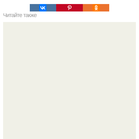
Читайте также
Знакомим вас с видами воротничков и мы
рассказываем, с какой одеждой их лучше сочетать.