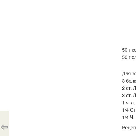
50 г к
50 г 
Для з
3 белк
2 ст. 
3 ст. 
1 ч. л
1/4 С
1/4 Ч.
⇦
Рецеп