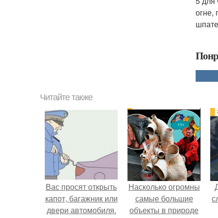
5 для
огне,
шпате
Понр
Читайте также
Вас просят открыть
Насколько огромны
капот, багажник или
самые большие
с
двери автомобиля.
объекты в природе