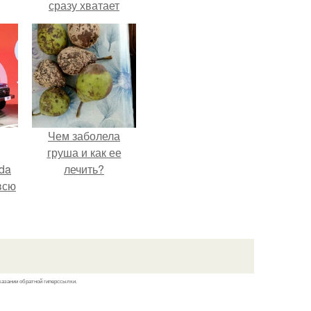
сразу хватает
удобрение.
Чем заболела
груша и как ее
da
лечить?
всю
казании обратной гиперссылки.