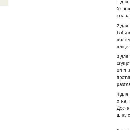
1 для
Хорош
смаза
2 для
Взбит
посте
пищев
3 для
сгуще
огня 
проти
разгл
4 для
огне,
Доста
шпате