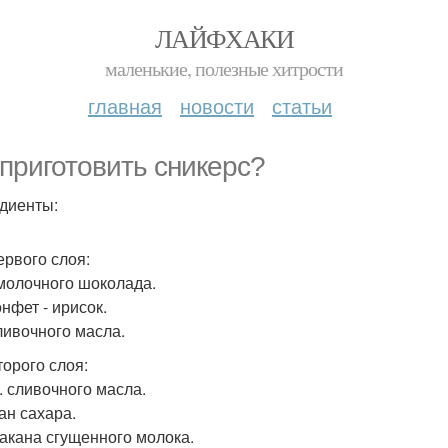
ЛАЙФХАКИ
маленькие, полезные хитрости
главная
новости
статьи
 приготовить сникерс?
диенты:
ервого слоя:
 молочного шоколада.
онфет - ирисок.
сливочного масла.
торого слоя:
л. сливочного масла.
ан сахара.
такана сгущенного молока.