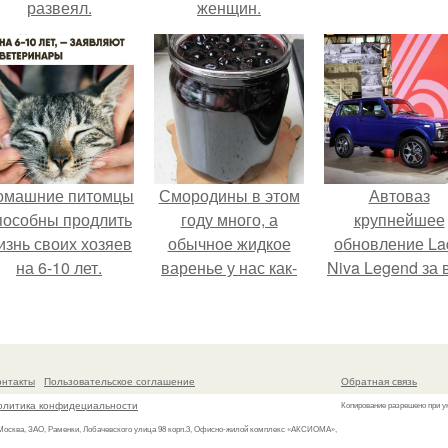
развеял.
женщин.
омашние питомцы
Смородины в этом
Автоваз
пособны продлить
году много, а
крупнейшее
изнь своих хозяев
обычное жидкое
обновление La
на 6-10 лет.
варенье у нас как-
Niva Legend за 
то не очень едят.
историю
представил.
онтакты
Пользовательское соглашение
Обратная связь
олитика конфидециальности
Копирование разрешено при у
 Москва, ЗАО, Раменки, Лобачевского улица 98 корп.3, Офисно-жилой комплекс «АКСИОМА»,