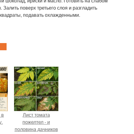
ый шоколад, ириски и масло. Готовить на слабом
 Залить поверх третьего слоя и разгладить
а квадраты, подавать охлажденными.
 в
Лист томата
у.
пожелтел - и
половина дачников