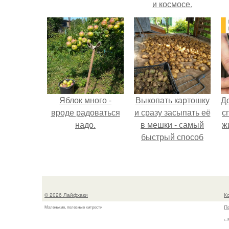
и космосе.
Яблок много -
Выкопать картошку
Д
вроде радоваться
и сразу засыпать её
с
надо.
в мешки - самый
ж
быстрый способ
спрятать вместе с
урожаем гниль,
порезы и больные
клубни.
© 2026 Лайфхаки
К
П
Маленькие, полезные хитрости
г.