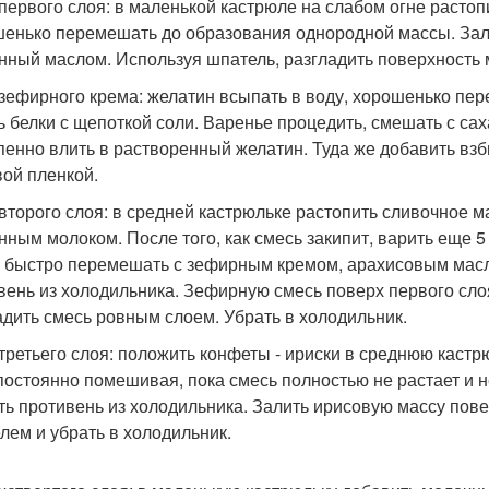
 первого слоя: в маленькой кастрюле на слабом огне расто
енько перемешать до образования однородной массы. Залить 
нный маслом. Используя шпатель, разгладить поверхность 
 зефирного крема: желатин всыпать в воду, хорошенько пер
ь белки с щепоткой соли. Варенье процедить, смешать с сах
пенно влить в растворенный желатин. Туда же добавить вз
ой пленкой.
 второго слоя: в средней кастрюльке растопить сливочное 
нным молоком. После того, как смесь закипит, варить еще 5
и быстро перемешать с зефирным кремом, арахисовым масл
вень из холодильника. Зефирную смесь поверх первого слоя
адить смесь ровным слоем. Убрать в холодильник.
 третьего слоя: положить конфеты - ириски в среднюю каст
 постоянно помешивая, пока смесь полностью не растает и 
ть противень из холодильника. Залить ирисовую массу пове
лем и убрать в холодильник.