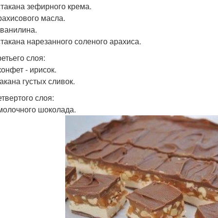
 стакана зефирного крема.
арахисового масла.
. ванилина.
 стакана нарезанного соленого арахиса.
ретьего слоя:
конфет - ирисок.
такана густых сливок.
етвертого слоя:
 молочного шоколада.