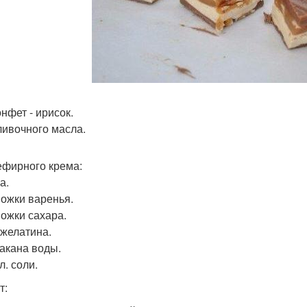
онфет - ирисок.
сливочного масла.
ефирного крема:
а.
Ложки варенья.
Ложки сахара.
. желатина.
такана воды.
 л. соли.
т: