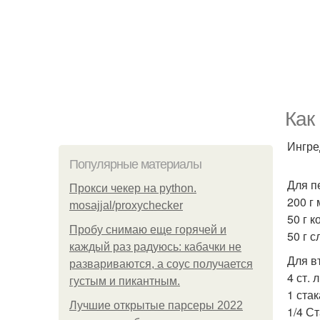
Как
Ингре
Популярные материалы
Для п
Прокси чекер на python.
200 г
mosajjal/proxychecker
50 г к
Пробу снимаю еще горячей и
50 г 
каждый раз радуюсь: кабачки не
Для в
развариваются, а соус получается
4 ст. 
густым и пикантным.
1 стак
Лучшие открытые парсеры 2022
1/4 С