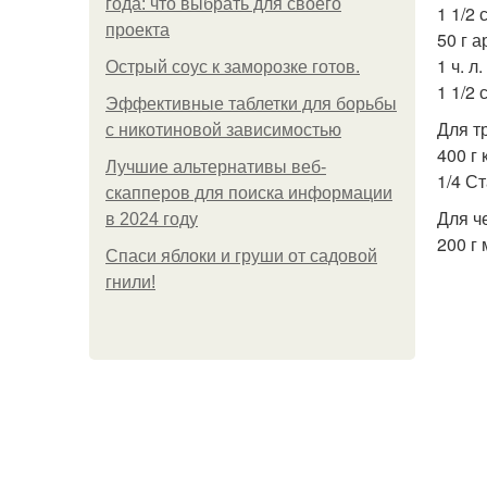
года: что выбрать для своего
1 1/2
проекта
50 г 
1 ч. л
Острый соус к заморозке готов.
1 1/2
Эффективные таблетки для борьбы
Для т
с никотиновой зависимостью
400 г 
Лучшие альтернативы веб-
1/4 С
скапперов для поиска информации
Для ч
в 2024 году
200 г
Спаси яблоки и груши от садовой
гнили!