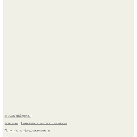
Смородины в этом году много, а обычное жидкое
варенье у нас как-то не очень едят.
Автоваз крупнейшее обновление Lada Niva Legend за
всю историю представил.
© 2026 Лайфхаки
Контакты
Пользовательское соглашение
Политика конфидециальности