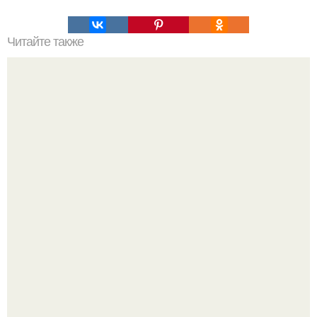
Читайте также
Избавляемся от дневной сонливости навсегда!
Депутат Горелкин слухи о блокировке Steam в России