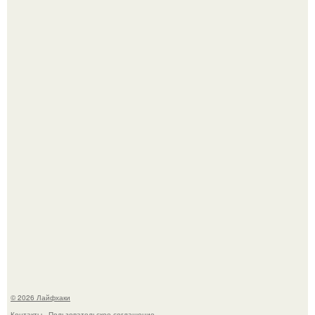
Чем заболела груша и как ее лечить?
В Дубае существует район, который кажется ошибкой
самой реальности.
© 2026 Лайфхаки
Контакты
Пользовательское соглашение