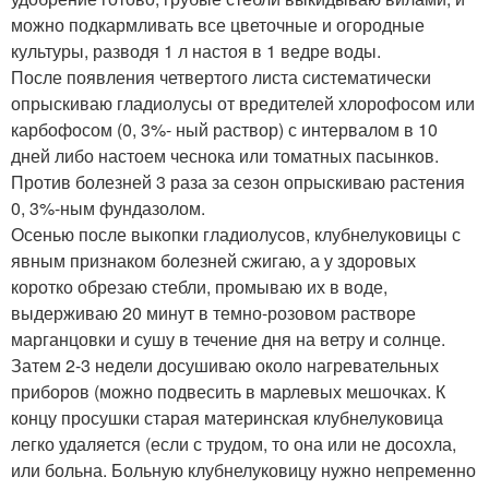
можно подкармливать все цветочные и огородные
культуры, разводя 1 л настоя в 1 ведре воды.
После появления четвертого листа систематически
опрыскиваю гладиолусы от вредителей хлорофосом или
карбофосом (0, 3%- ный раствор) с интервалом в 10
дней либо настоем чеснока или томатных пасынков.
Против болезней 3 раза за сезон опрыскиваю растения
0, 3%-ным фундазолом.
Осенью после выкопки гладиолусов, клубнелуковицы с
явным признаком болезней сжигаю, а у здоровых
коротко обрезаю стебли, промываю их в воде,
выдерживаю 20 минут в темно-розовом растворе
марганцовки и сушу в течение дня на ветру и солнце.
Затем 2-3 недели досушиваю около нагревательных
приборов (можно подвесить в марлевых мешочках. К
концу просушки старая материнская клубнелуковица
легко удаляется (если с трудом, то она или не досохла,
или больна. Больную клубнелуковицу нужно непременно