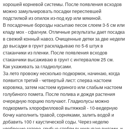
хорошей корневой системы. После появления всходов
можно замульчировать посадки переспевшей
подстилкой из опилок из-под кур или мякиной.
В посадочные борозды насыпаю песок слоем 3-5 см или
кладу мох - сфагнум. Отличные результаты дает посадка
в свежий конный навоз. Очищенные детки за две недели
до высадки в грунт раскладываю по 5-6 штук в
стаканчики из пленки. После появления всходов
стаканчики высаживаю в грунт с интервалом 25 см.
Как ухаживать за гладиолусами.
За лето провожу несколько подкормок, начинаю, когда
появится третий - четвертый лист: сперва настоем
коровяка, затем настоем куриного или слабым настоем
голубиного помета. После полива и дождя растения
очередную порцию получают. Гладиолусы можно
подкормить хлорофилловой вытяжкой - 10-ведерную
бочку наполнить травой, сорняками, залить водой и
добавить 100 г каустической соды. Через неделю
удобрение готово, грубые стебли выкидываю вилами, и