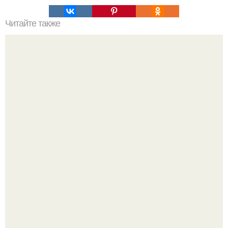
Читайте также
Волшебная мазь для заживления различных ран.
Насколько огромны самые большие объекты в природе
и космосе.