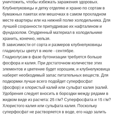
уничтожить, чтобы избежать заражения здоровых.
Клубнелуковицы и детку отделяю и храню по сортам в
бумажных пакетах или мешочках в самом прохладном
месте квартиры или на нижней полке холодильника. Для
лучшей сохранности припудриваю их нафталином и
фундазолом. Опудренный материал в холодильнике
хранить, конечно, нельзя.
В зависимости от сорта и размеров клубнелуковицы
гладиолусы цветут в июле - сентябре.
Гладиолусам в фазе бутонизации требуется больше
фосфора и калия. При достаточном количестве этих
элементов и цветение будет хорошим, и клубнелуковица
наберет необходимый запас питательных веществ. Для
подкормки лучше всего подойдет суперфосфат
(фосфор) и хлористый калий или сульфат калия (калий.
Удобрения следует вносить в бороздки между рядами в
жидком виде из расчета: 25 г/м? Суперфосфата и 15 г/м?
Хлористого калия или сульфата калия. Поскольку
суперфосфат не растворяется в воде, его надо залить