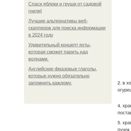
Спаси яблоки и груши от садовой
гнили!
Лучшие альтернативы веб-
скапперов для поиска информации
в 2024 году
Удивительный концепт яхты,
которая сможет парить над
волнами.
Английские фразовые глаголы,
которые нужно обязательно
2. в х
запомнить каждому.
огуре
4. хра
поста
5. хр
пучок