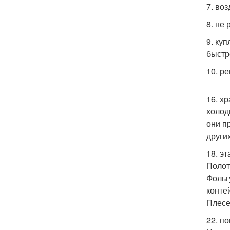
7. во
8. не
9. ку
быстр
10. р
16. хр
холод
они п
други
18. э
Полот
Фольг
контей
Плесе
22. п