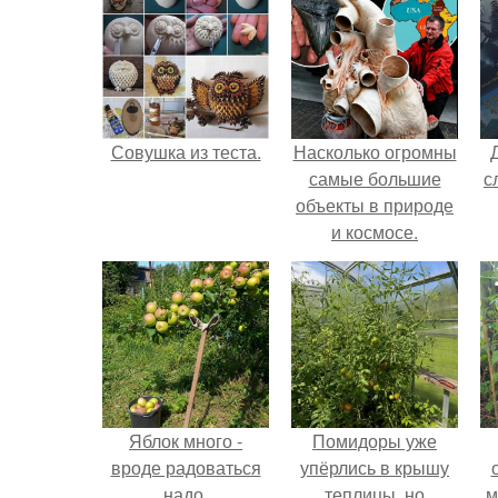
Совушка из теста.
Насколько огромны
самые большие
с
объекты в природе
и космосе.
Яблок много -
Помидоры уже
вроде радоваться
упёрлись в крышу
надо.
теплицы, но
м