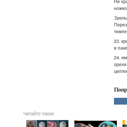
Не хр
ножко
Зрелы
Перез
темпе
23. к
в паке
24. и
орехи
целло
Понр
Читайте также