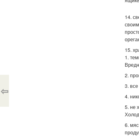
ящике
14. с
своим
прост
орега
15. хр
1. те
Вредн
2. пр
3. вс
⇦
4. ни
5. не
Холод
6. мя
проду