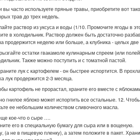
ли вы часто используете пряные травы, приобретите вот так
орых трав до трех недель.
елайте раствор из уксуса и воды (1/10. Промочите ягоды в э
ите в холодильник. Раствор должен быть достаточно разбавл
а продержится неделю или больше, а клубника - целых две
брызгайте остатки гвакамоле кулинарным спреем (или полей
одильник. Также можно поступить и с томатной пастой.
 храните лук с картофелем - он быстрее испортится. В прох
ха лук продержится 2-3 месяца.
тобы картофель не прорастал, храните его вместе с яблокам
дно гнилое яблоко может испортить все остальные. 12. Чтоб
ьте ее небольшим количеством сливочного масла.
еще кое-что о сыре ….
ните его в специальную бумагу для сыра или в вощеную.
у, (а не в пищевую пленку), а затем положите в пакет. Хран