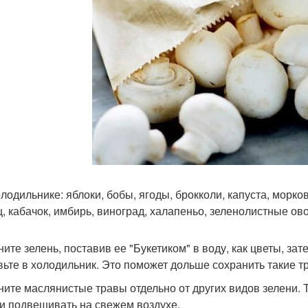
олодильнике: яблоки, бобы, ягоды, брокколи, капуста, морков
ц, кабачок, имбирь, виноград, халапеньо, зеленолистные ово
ните зелень, поставив ее "Букетиком" в воду, как цветы, за
вьте в холодильник. Это поможет дольше сохранить такие тра
аните маслянистые травы отдельно от других видов зелени. 
 и подвешивать на свежем воздухе.