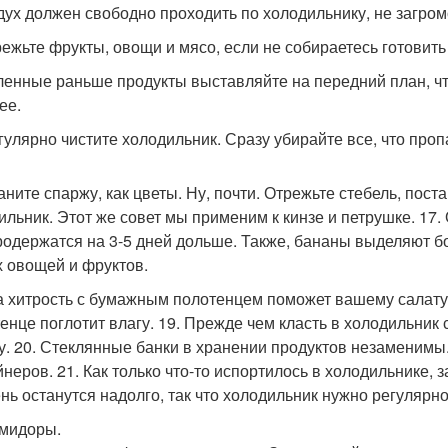
здух должен свободно проходить по холодильнику, не загром
 режьте фрукты, овощи и мясо, если не собираетесь готовит
пленные раньше продукты выставляйте на передний план, чт
ее.
егулярно чистите холодильник. Сразу убирайте все, что проп
аните спаржу, как цветы. Ну, почти. Отрежьте стебель, пост
ильник. Этот же совет мы применим к кинзе и петрушке. 17
родержатся на 3-5 дней дольше. Также, бананы выделяют бо
х овощей и фруктов.
та хитрость с бумажным полотенцем поможет вашему салату 
енце поглотит влагу. 19. Прежде чем класть в холодильник с
у. 20. Стеклянные банки в хранении продуктов незаменимы
неров. 21. Как только что-то испортилось в холодильнике, з
нь останутся надолго, так что холодильник нужно регулярн
омидоры.