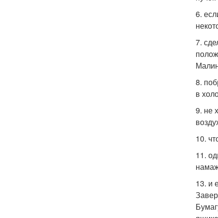
6. ес
некот
7. сд
полож
Малин
8. по
в хол
9. не
возду
10. ч
11. о
намаж
13. и 
Завер
Бумаг