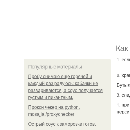
Как
1. есл
Популярные материалы
2. хр
Пробу снимаю еще горячей и
каждый раз радуюсь: кабачки не
Бутыл
развариваются, а соус получается
3. сл
густым и пикантным.
1. пр
Прокси чекер на python.
перси
mosajjal/proxychecker
Острый соус к заморозке готов.