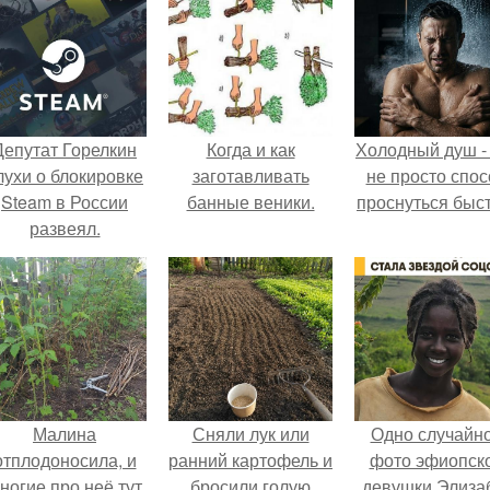
Депутат Горелкин
Когда и как
Холодный душ -
лухи о блокировке
заготавливать
не просто спос
Steam в России
банные веники.
проснуться быст
развеял.
Малина
Сняли лук или
Одно случайн
отплодоносила, и
ранний картофель и
фото эфиопск
ногие про неё тут
бросили голую
девушки Элиза