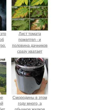
 это
Лист томата
об
пожелтел - и
ро.
половина дачников
сразу хватает
удобрение.
ое
Смородины в этом
ой
году много, а
бет
обычное жидкое