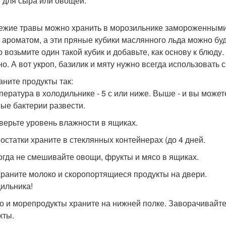
 для сыра или овощей.
вежие травы можно хранить в морозильнике замороженными
 ароматом, а эти пряные кубики маслянного льда можно буд
о возьмите один такой кубик и добавьте, как основу к блюду
но. А вот укроп, базилик и мяту нужно всегда использовать 
аните продукты так:
мпература в холодильнике - 5 с или ниже. Выше - и вы может
ые бактерии развести.
оверьте уровень влажности в ящиках.
е остатки храните в стеклянных контейнерах (до 4 дней.
когда не смешивайте овощи, фрукты и мясо в ящиках.
 храните молоко и скоропортящиеся продукты на двери.
ильника!
со и морепродукты храните на нижней полке. Заворачивайте 
кты.