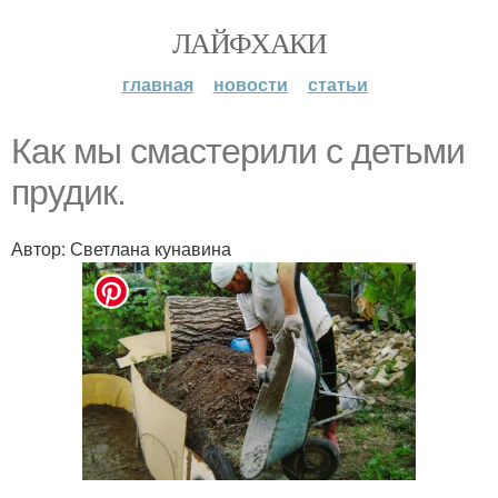
ЛАЙФХАКИ
главная
новости
статьи
Как мы смастерили с детьми
прудик.
Автор: Светлана кунавина