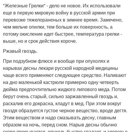
"Железные Грелки" - дело не новое. Их использовали
еще в первую мировую войну в русской армии при
перевозке тяжелораненых в зимнее время. Замечено,
чем мельче опилки, тем больше их поверхность, а
потому окисление идет быстрее, температура грелки -
выше, но и срок действия короче.
Ржавый гвоздь.
При подзубном флюсе и вообще при опухолях и
нарывах десны лекари русской народной медицины
чаще всего применяют следующее средство. Наливают
на дно маленькой кастрюли примерно одну четверть
дюйма предпочтительно жидкого липового меда. Потом
берут очень старый, сильно заржавленный гвоздь и,
раскалив его докрасна, кладут в мед. При этом вокруг
гвоздя образуется густое черное вещество, вроде дегтя.
Этим веществом и надо смазывать десну, главным
образом на ночь, перед сном. Нарыв десны обычно
скоро прорывается, опухоль быстро спадает, и здоровье