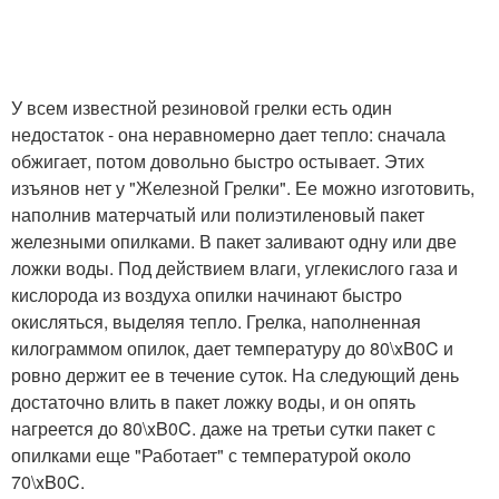
У всем известной резиновой грелки есть один
недостаток - она неравномерно дает тепло: сначала
обжигает, потом довольно быстро остывает. Этих
изъянов нет у "Железной Грелки". Ее можно изготовить,
наполнив матерчатый или полиэтиленовый пакет
железными опилками. В пакет заливают одну или две
ложки воды. Под действием влаги, углекислого газа и
кислорода из воздуха опилки начинают быстро
окисляться, выделяя тепло. Грелка, наполненная
килограммом опилок, дает температуру до 80\xB0C и
ровно держит ее в течение суток. На следующий день
достаточно влить в пакет ложку воды, и он опять
нагреется до 80\xB0C. даже на третьи сутки пакет с
опилками еще "Работает" с температурой около
70\xB0C.