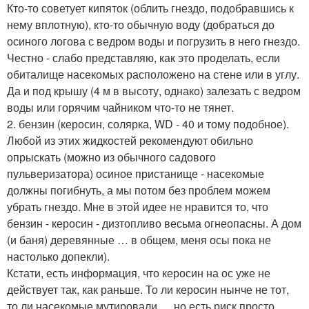
Кто-то советует кипяток (облить гнездо, подобравшись к
нему вплотную), кто-то обычную воду (добраться до
осиного логова с ведром воды и погрузить в него гнездо.
Честно - слабо представляю, как это проделать, если
обиталище насекомых расположено на стене или в углу.
Да и под крышу (4 м в высоту, однако) залезать с ведром
воды или горячим чайником что-то не тянет.
2. бензин (керосин, солярка, WD - 40 и тому подобное).
Любой из этих жидкостей рекомендуют обильно
опрыскать (можно из обычного садового
пульверизатора) осиное пристанище - насекомые
должны погибнуть, а мы потом без проблем можем
убрать гнездо. Мне в этой идее не нравится то, что
бензин - керосин - дизтопливо весьма огнеопасны. А дом
(и баня) деревянные … в общем, меня осы пока не
настолько допекли).
Кстати, есть информация, что керосин на ос уже не
действует так, как раньше. То ли керосин нынче не тот,
то ли насекомые мутировали … но есть риск просто