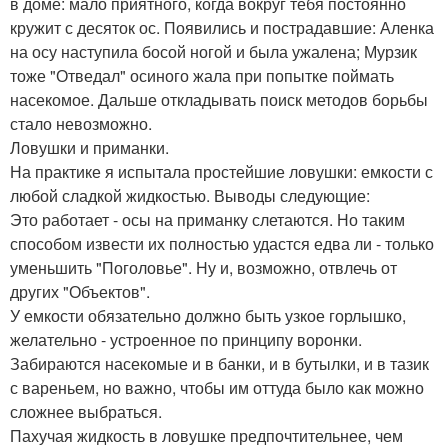
в доме: мало приятного, когда вокруг тебя постоянно
кружит с десяток ос. Появились и пострадавшие: Аленка
на осу наступила босой ногой и была ужалена; Мурзик
тоже "Отведал" осиного жала при попытке поймать
насекомое. Дальше откладывать поиск методов борьбы
стало невозможно.
Ловушки и приманки.
На практике я испытала простейшие ловушки: емкости с
любой сладкой жидкостью. Выводы следующие:
Это работает - осы на приманку слетаются. Но таким
способом извести их полностью удастся едва ли - только
уменьшить "Поголовье". Ну и, возможно, отвлечь от
других "Объектов".
У емкости обязательно должно быть узкое горлышко,
желательно - устроенное по принципу воронки.
Забираются насекомые и в банки, и в бутылки, и в тазик
с вареньем, но важно, чтобы им оттуда было как можно
сложнее выбраться.
Пахучая жидкость в ловушке предпочтительнее, чем